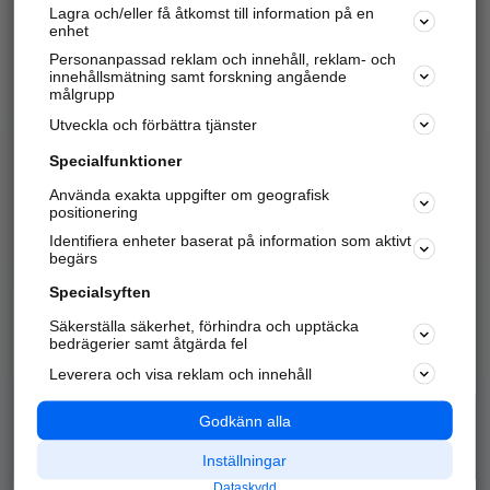
Lagra och/eller få åtkomst till information på en
Sök företag, personer och platser.
enhet
Personanpassad reklam och innehåll, reklam- och
Hitta telefonnummer, adresser, företagsinfo mm.
innehållsmätning samt forskning angående
målgrupp
Utveckla och förbättra tjänster
Marknadsför företaget
på hitta.se
Specialfunktioner
Använda exakta uppgifter om geografisk
Kom igång och annonsera mot
positionering
nya kunder och
Identifiera enheter baserat på information som aktivt
samarbetspartners nära dig.
begärs
Läs mer här
Specialsyften
Säkerställa säkerhet, förhindra och upptäcka
Alla kategorier
Populära sökningar
bedrägerier samt åtgärda fel
Leverera och visa reklam och innehåll
API & Kartor
Annonsera
Logga in
Integritet
Godkänn alla
Om oss
Nödnummer
Inställningar
Dataskydd