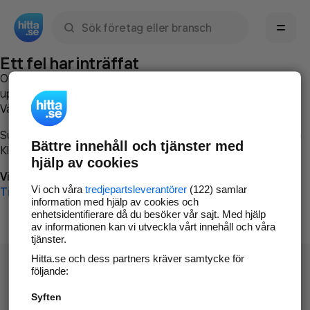
Sök namn, gata, ort, telefon, företag, sökord
Ett fel har inträffat
Om du vill kan du
kontakta hitta.se
och beskriva hur felet
uppstod så att vi lättare och snabbare kan avhjälpa det.
Vänligen försök med följande:
Surfa till
www.hitta.se
Bättre innehåll och tjänster med
Klicka på
Tillbaka-knappen
i webbläsaren och försök igen
hjälp av cookies
Vi beklagar besväret!
Vi och våra
tredjepartsleverantörer
(122) samlar
Till startsidan
information med hjälp av cookies och
enhetsidentifierare då du besöker vår sajt. Med hjälp
av informationen kan vi utveckla vårt innehåll och våra
tjänster.
Hitta.se och dess partners kräver samtycke för
följande:
Syften
Hitta.se - Gratis nummerupplysning.