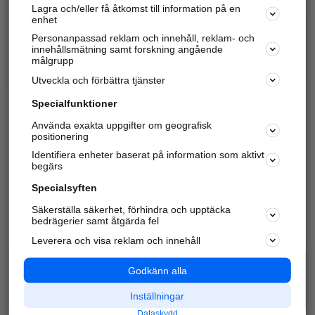
Lagra och/eller få åtkomst till information på en
Sök företag, personer och platser.
enhet
Personanpassad reklam och innehåll, reklam- och
Hitta telefonnummer, adresser, företagsinfo mm.
innehållsmätning samt forskning angående
målgrupp
Utveckla och förbättra tjänster
Marknadsför företaget
på hitta.se
Specialfunktioner
Använda exakta uppgifter om geografisk
Kom igång och annonsera mot
positionering
nya kunder och
Identifiera enheter baserat på information som aktivt
samarbetspartners nära dig.
begärs
Läs mer här
Specialsyften
Säkerställa säkerhet, förhindra och upptäcka
Alla kategorier
Populära sökningar
bedrägerier samt åtgärda fel
Leverera och visa reklam och innehåll
API & Kartor
Annonsera
Logga in
Integritet
Godkänn alla
Om oss
Nödnummer
Inställningar
Dataskydd