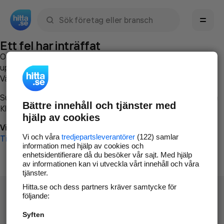
Sök namn, gata, ort, telefon, företag, sökord
Ett fel har inträffat
Om du vill kan du
kontakta hitta.se
och beskriva hur felet
uppstod så att vi lättare och snabbare kan avhjälpa det.
Vänligen försök med följande:
Surfa till
www.hitta.se
Bättre innehåll och tjänster med
Klicka på
Tillbaka-knappen
i webbläsaren och försök igen
hjälp av cookies
Vi beklagar besväret!
Vi och våra
tredjepartsleverantörer
(122) samlar
Till startsidan
information med hjälp av cookies och
enhetsidentifierare då du besöker vår sajt. Med hjälp
av informationen kan vi utveckla vårt innehåll och våra
tjänster.
Hitta.se och dess partners kräver samtycke för
följande:
Syften
Hitta.se - Gratis nummerupplysning.