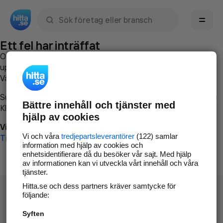
Sök namn, gata, ort, telefon, företag, sökord
Ett fel har inträffat
Om du vill kan du
kontakta hitta.se
och beskriva hur felet
uppstod så att vi lättare och snabbare kan avhjälpa det.
Vänligen försök med följande:
Surfa till
www.hitta.se
Bättre innehåll och tjänster med
Klicka på
Tillbaka-knappen
i webbläsaren och försök igen
hjälp av cookies
Vi beklagar besväret!
Vi och våra
tredjepartsleverantörer
(122) samlar
Till startsidan
information med hjälp av cookies och
enhetsidentifierare då du besöker vår sajt. Med hjälp
av informationen kan vi utveckla vårt innehåll och våra
tjänster.
Hitta.se och dess partners kräver samtycke för
följande:
Syften
Hitta.se - Gratis nummerupplysning.