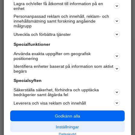
Lagra och/eller få åtkomst till information på en
Sök företag, personer och platser.
enhet
Personanpassad reklam och innehåll, reklam- och
Hitta telefonnummer, adresser, företagsinfo mm.
innehållsmätning samt forskning angående
målgrupp
Utveckla och förbättra tjänster
Marknadsför företaget
på hitta.se
Specialfunktioner
Använda exakta uppgifter om geografisk
Kom igång och annonsera mot
positionering
nya kunder och
Identifiera enheter baserat på information som aktivt
samarbetspartners nära dig.
begärs
Läs mer här
Specialsyften
Säkerställa säkerhet, förhindra och upptäcka
Alla kategorier
Populära sökningar
bedrägerier samt åtgärda fel
Leverera och visa reklam och innehåll
API & Kartor
Annonsera
Logga in
Integritet
Godkänn alla
Om oss
Nödnummer
Inställningar
Dataskydd