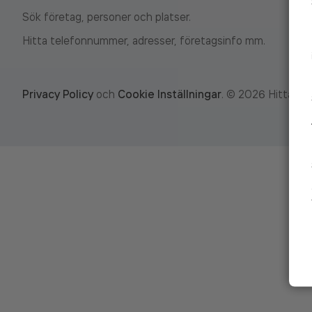
Sök företag, personer och platser.
Hitta telefonnummer, adresser, företagsinfo mm.
Privacy Policy
och
Cookie Inställningar
.
©
2026
Hitta.se