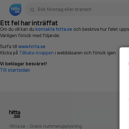
Sök namn, gata, ort, telefon, företag, sökord
Ett fel har inträffat
Om du vill kan du
kontakta hitta.se
och beskriva hur felet upps
Vänligen försök med följande:
Surfa till
www.hitta.se
Klicka på
Tillbaka-knappen
i webbläsaren och försök igen
Vi beklagar besväret!
Till startsidan
Hitta.se - Gratis nummerupplysning.