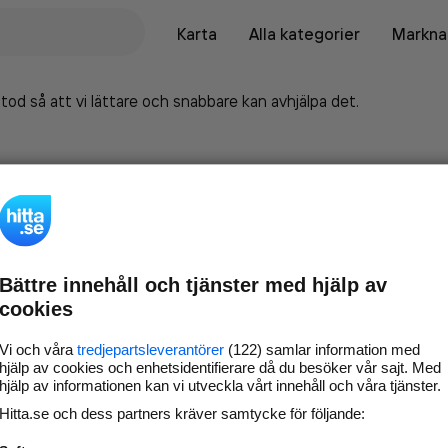
Karta
Alla kategorier
Marknad
tod så att vi lättare och snabbare kan avhjälpa det.
Bättre innehåll och tjänster med hjälp av
cookies
Vi och våra
tredjepartsleverantörer
(122) samlar information med
hjälp av cookies och enhetsidentifierare då du besöker vår sajt. Med
hjälp av informationen kan vi utveckla vårt innehåll och våra tjänster.
Marknadsför företaget på
Hitta.se och dess partners kräver samtycke för följande:
hitta.se