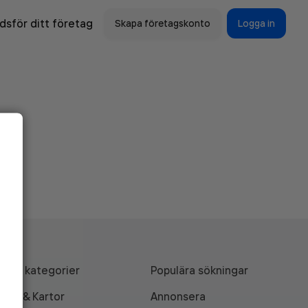
sför ditt företag
Skapa företagskonto
Logga in
Alla kategorier
Populära sökningar
API & Kartor
Annonsera