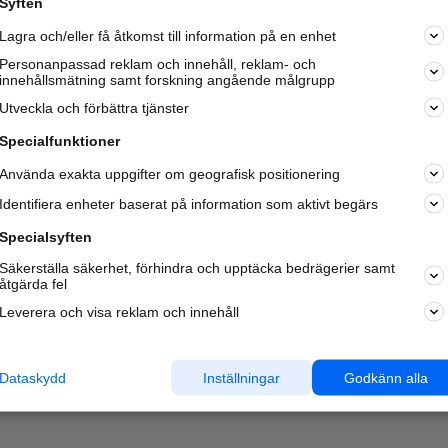
Syften
Kom igång och annonsera mot
Lagra och/eller få åtkomst till information på en enhet
nya kunder och
samarbetspartners nära dig.
Personanpassad reklam och innehåll, reklam- och
innehållsmätning samt forskning angående målgrupp
Läs mer här
Utveckla och förbättra tjänster
Specialfunktioner
Använda exakta uppgifter om geografisk positionering
Identifiera enheter baserat på information som aktivt begärs
Specialsyften
Säkerställa säkerhet, förhindra och upptäcka bedrägerier samt
åtgärda fel
Leverera och visa reklam och innehåll
Dataskydd
Inställningar
Godkänn alla