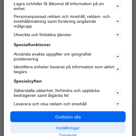
Lagra och/eller få åtkomst till information på en
Sök företag, personer och platser.
enhet
Personanpassad reklam och innehåll, reklam- och
Hitta telefonnummer, adresser, företagsinfo mm.
innehållsmätning samt forskning angående
målgrupp
Utveckla och förbättra tjänster
Marknadsför företaget
på hitta.se
Specialfunktioner
Använda exakta uppgifter om geografisk
Kom igång och annonsera mot
positionering
nya kunder och
Identifiera enheter baserat på information som aktivt
samarbetspartners nära dig.
begärs
Läs mer här
Specialsyften
Säkerställa säkerhet, förhindra och upptäcka
Alla kategorier
Populära sökningar
bedrägerier samt åtgärda fel
Leverera och visa reklam och innehåll
API & Kartor
Annonsera
Logga in
Integritet
Godkänn alla
Om oss
Nödnummer
Inställningar
Dataskydd