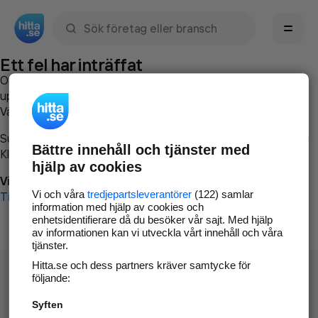
Sök namn, gata, ort, telefon, företag, sökord
Ett fel har inträffat
Om du vill kan du
kontakta hitta.se
och beskriva hur felet
uppstod så att vi lättare och snabbare kan avhjälpa det.
Vänligen försök med följande:
Surfa till
www.hitta.se
Bättre innehåll och tjänster med
Klicka på
Tillbaka-knappen
i webbläsaren och försök igen
hjälp av cookies
Vi beklagar besväret!
Vi och våra
tredjepartsleverantörer
(122) samlar
Till startsidan
information med hjälp av cookies och
enhetsidentifierare då du besöker vår sajt. Med hjälp
av informationen kan vi utveckla vårt innehåll och våra
tjänster.
Hitta.se och dess partners kräver samtycke för
följande:
Syften
Hitta.se - Gratis nummerupplysning.