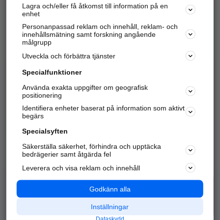
Lagra och/eller få åtkomst till information på en
Sök företag, personer och platser.
enhet
Personanpassad reklam och innehåll, reklam- och
Hitta telefonnummer, adresser, företagsinfo mm.
innehållsmätning samt forskning angående
målgrupp
Utveckla och förbättra tjänster
Marknadsför företaget
på hitta.se
Specialfunktioner
Använda exakta uppgifter om geografisk
Kom igång och annonsera mot
positionering
nya kunder och
Identifiera enheter baserat på information som aktivt
samarbetspartners nära dig.
begärs
Läs mer här
Specialsyften
Säkerställa säkerhet, förhindra och upptäcka
Alla kategorier
Populära sökningar
bedrägerier samt åtgärda fel
Leverera och visa reklam och innehåll
API & Kartor
Annonsera
Logga in
Integritet
Godkänn alla
Om oss
Nödnummer
Inställningar
Dataskydd