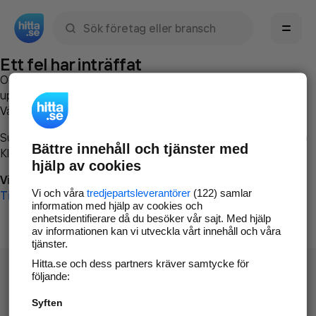
Sök namn, gata, ort, telefon, företag, sökord
Ett fel har inträffat
Om du vill kan du
kontakta hitta.se
och beskriva hur felet
uppstod så att vi lättare och snabbare kan avhjälpa det.
Vänligen försök med följande:
Surfa till
www.hitta.se
Bättre innehåll och tjänster med
Klicka på
Tillbaka-knappen
i webbläsaren och försök igen
hjälp av cookies
Vi beklagar besväret!
Vi och våra
tredjepartsleverantörer
(122) samlar
Till startsidan
information med hjälp av cookies och
enhetsidentifierare då du besöker vår sajt. Med hjälp
av informationen kan vi utveckla vårt innehåll och våra
tjänster.
Hitta.se och dess partners kräver samtycke för
följande:
Syften
Hitta.se - Gratis nummerupplysning.