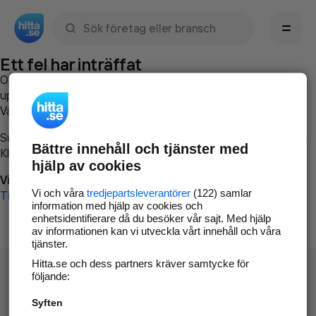
Sök namn, gata, ort, telefon, företag, sökord
Ett fel har inträffat
Om du vill kan du
kontakta hitta.se
och beskriva hur felet
uppstod så att vi lättare och snabbare kan avhjälpa det.
Vänligen försök med följande:
Surfa till
www.hitta.se
Bättre innehåll och tjänster med
Klicka på
Tillbaka-knappen
i webbläsaren och försök igen
hjälp av cookies
Vi beklagar besväret!
Vi och våra
tredjepartsleverantörer
(122) samlar
Till startsidan
information med hjälp av cookies och
enhetsidentifierare då du besöker vår sajt. Med hjälp
av informationen kan vi utveckla vårt innehåll och våra
tjänster.
Hitta.se och dess partners kräver samtycke för
följande:
Syften
Hitta.se - Gratis nummerupplysning.