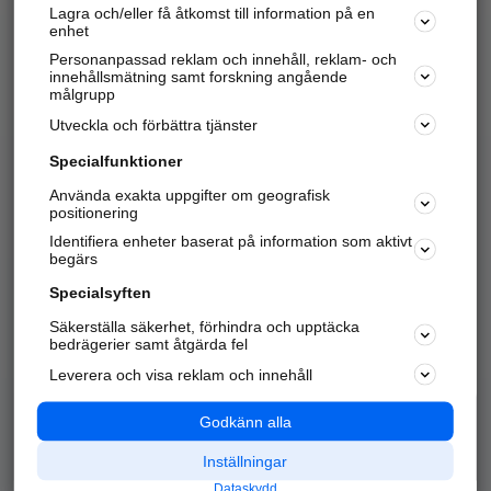
Lagra och/eller få åtkomst till information på en
Sök företag, personer och platser.
enhet
Personanpassad reklam och innehåll, reklam- och
Hitta telefonnummer, adresser, företagsinfo mm.
innehållsmätning samt forskning angående
målgrupp
Utveckla och förbättra tjänster
Marknadsför företaget
på hitta.se
Specialfunktioner
Använda exakta uppgifter om geografisk
Kom igång och annonsera mot
positionering
nya kunder och
Identifiera enheter baserat på information som aktivt
samarbetspartners nära dig.
begärs
Läs mer här
Specialsyften
Säkerställa säkerhet, förhindra och upptäcka
Alla kategorier
Populära sökningar
bedrägerier samt åtgärda fel
Leverera och visa reklam och innehåll
API & Kartor
Annonsera
Logga in
Integritet
Godkänn alla
Om oss
Nödnummer
Inställningar
Dataskydd