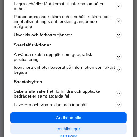
Lagra och/eller få åtkomst till information på en
Sök företag, personer och platser.
enhet
Personanpassad reklam och innehåll, reklam- och
Hitta telefonnummer, adresser, företagsinfo mm.
innehållsmätning samt forskning angående
målgrupp
Utveckla och förbättra tjänster
Marknadsför företaget
på hitta.se
Specialfunktioner
Använda exakta uppgifter om geografisk
Kom igång och annonsera mot
positionering
nya kunder och
Identifiera enheter baserat på information som aktivt
samarbetspartners nära dig.
begärs
Läs mer här
Specialsyften
Säkerställa säkerhet, förhindra och upptäcka
Alla kategorier
Populära sökningar
bedrägerier samt åtgärda fel
Leverera och visa reklam och innehåll
API & Kartor
Annonsera
Logga in
Integritet
Godkänn alla
Om oss
Nödnummer
Inställningar
Dataskydd