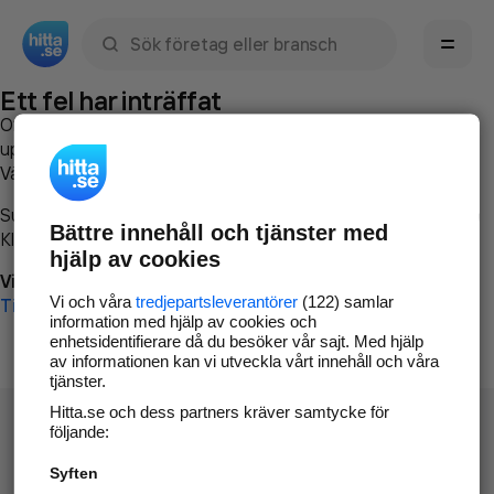
Sök namn, gata, ort, telefon, företag, sökord
Ett fel har inträffat
Om du vill kan du
kontakta hitta.se
och beskriva hur felet
uppstod så att vi lättare och snabbare kan avhjälpa det.
Vänligen försök med följande:
Surfa till
www.hitta.se
Bättre innehåll och tjänster med
Klicka på
Tillbaka-knappen
i webbläsaren och försök igen
hjälp av cookies
Vi beklagar besväret!
Vi och våra
tredjepartsleverantörer
(122) samlar
Till startsidan
information med hjälp av cookies och
enhetsidentifierare då du besöker vår sajt. Med hjälp
av informationen kan vi utveckla vårt innehåll och våra
tjänster.
Hitta.se och dess partners kräver samtycke för
följande:
Syften
Hitta.se - Gratis nummerupplysning.