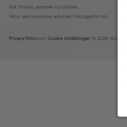
Sök företag, personer och platser.
Hitta telefonnummer, adresser, företagsinfo mm.
Privacy Policy
och
Cookie Inställningar
.
©
2026
Hitta.se