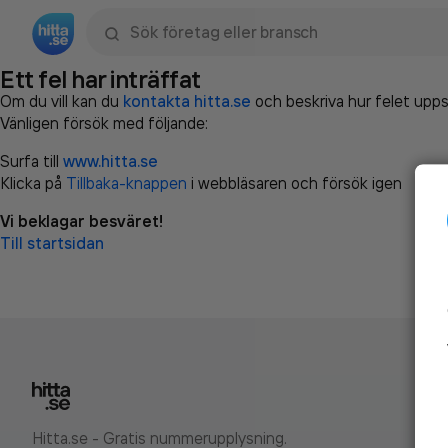
Sök namn, gata, ort, telefon, företag, sökord
Ett fel har inträffat
Om du vill kan du
kontakta hitta.se
och beskriva hur felet upps
Vänligen försök med följande:
Surfa till
www.hitta.se
Klicka på
Tillbaka-knappen
i webbläsaren och försök igen
Vi beklagar besväret!
Till startsidan
Hitta.se - Gratis nummerupplysning.