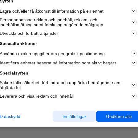
Syften
Kom igång och annonsera mot
Lagra och/eller få åtkomst till information på en enhet
nya kunder och
samarbetspartners nära dig.
Personanpassad reklam och innehåll, reklam- och
innehållsmätning samt forskning angående målgrupp
Läs mer här
Utveckla och förbättra tjänster
Specialfunktioner
Använda exakta uppgifter om geografisk positionering
Identifiera enheter baserat på information som aktivt begärs
Specialsyften
Säkerställa säkerhet, förhindra och upptäcka bedrägerier samt
åtgärda fel
Leverera och visa reklam och innehåll
Dataskydd
Inställningar
Godkänn alla