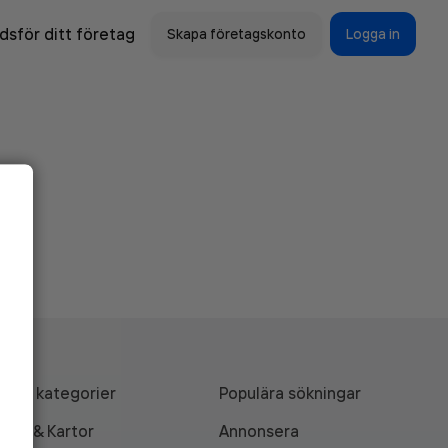
sför ditt företag
Skapa företagskonto
Logga in
Alla kategorier
Populära sökningar
API & Kartor
Annonsera