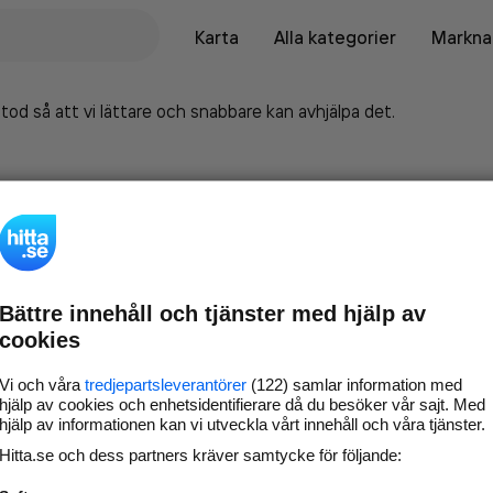
Karta
Alla kategorier
Marknad
tod så att vi lättare och snabbare kan avhjälpa det.
Bättre innehåll och tjänster med hjälp av
cookies
Vi och våra
tredjepartsleverantörer
(122) samlar information med
hjälp av cookies och enhetsidentifierare då du besöker vår sajt. Med
hjälp av informationen kan vi utveckla vårt innehåll och våra tjänster.
Marknadsför företaget på
Hitta.se och dess partners kräver samtycke för följande:
hitta.se