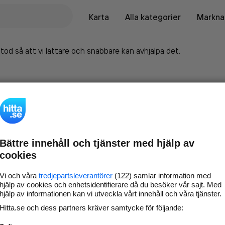
Karta
Alla kategorier
Marknad
tod så att vi lättare och snabbare kan avhjälpa det.
Bättre innehåll och tjänster med hjälp av
cookies
Vi och våra
tredjepartsleverantörer
(122) samlar information med
hjälp av cookies och enhetsidentifierare då du besöker vår sajt. Med
hjälp av informationen kan vi utveckla vårt innehåll och våra tjänster.
Marknadsför företaget på
Hitta.se och dess partners kräver samtycke för följande:
hitta.se