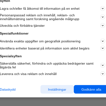
Syften
Kom igång och annonsera mot
Lagra och/eller få åtkomst till information på en enhet
nya kunder och
samarbetspartners nära dig.
Personanpassad reklam och innehåll, reklam- och
innehållsmätning samt forskning angående målgrupp
Läs mer här
Utveckla och förbättra tjänster
Specialfunktioner
Använda exakta uppgifter om geografisk positionering
Identifiera enheter baserat på information som aktivt begärs
Specialsyften
Säkerställa säkerhet, förhindra och upptäcka bedrägerier samt
åtgärda fel
Leverera och visa reklam och innehåll
Dataskydd
Inställningar
Godkänn alla