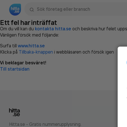
Sök namn, gata, ort, telefon, företag, sökord
Ett fel har inträffat
Om du vill kan du
kontakta hitta.se
och beskriva hur felet upps
Vänligen försök med följande:
Surfa till
www.hitta.se
Klicka på
Tillbaka-knappen
i webbläsaren och försök igen
Vi beklagar besväret!
Till startsidan
Hitta.se - Gratis nummerupplysning.