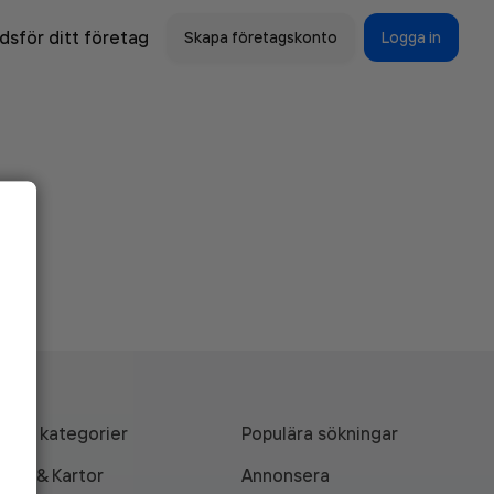
sför ditt företag
Skapa företagskonto
Logga in
Alla kategorier
Populära sökningar
API & Kartor
Annonsera