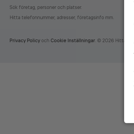
Sök företag, personer och platser.
Hitta telefonnummer, adresser, företagsinfo mm.
Privacy Policy
och
Cookie Inställningar
.
©
2026
Hitta.se