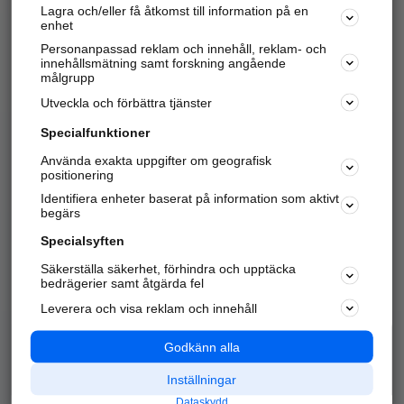
Lagra och/eller få åtkomst till information på en
Sök företag, personer och platser.
enhet
Personanpassad reklam och innehåll, reklam- och
Hitta telefonnummer, adresser, företagsinfo mm.
innehållsmätning samt forskning angående
målgrupp
Utveckla och förbättra tjänster
Marknadsför företaget
på hitta.se
Specialfunktioner
Använda exakta uppgifter om geografisk
Kom igång och annonsera mot
positionering
nya kunder och
Identifiera enheter baserat på information som aktivt
samarbetspartners nära dig.
begärs
Läs mer här
Specialsyften
Säkerställa säkerhet, förhindra och upptäcka
Alla kategorier
Populära sökningar
bedrägerier samt åtgärda fel
Leverera och visa reklam och innehåll
API & Kartor
Annonsera
Logga in
Integritet
Godkänn alla
Om oss
Nödnummer
Inställningar
Dataskydd