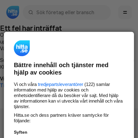
Sök namn, gata, ort, telefon, företag, sökord
Ett fel har inträffat
Om du vill kan du
kontakta hitta.se
och beskriva hur felet
uppstod så att vi lättare och snabbare kan avhjälpa det.
Vänligen försök med följande:
Surfa till
www.hitta.se
Bättre innehåll och tjänster med
Klicka på
Tillbaka-knappen
i webbläsaren och försök igen
hjälp av cookies
Vi beklagar besväret!
Vi och våra
tredjepartsleverantörer
(122) samlar
Till startsidan
information med hjälp av cookies och
enhetsidentifierare då du besöker vår sajt. Med hjälp
av informationen kan vi utveckla vårt innehåll och våra
tjänster.
Hitta.se och dess partners kräver samtycke för
följande:
Syften
Hitta.se - Gratis nummerupplysning.