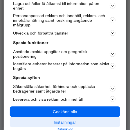
Lagra och/eller få åtkomst till information på en
Sök företag, personer och platser.
enhet
Personanpassad reklam och innehåll, reklam- och
Hitta telefonnummer, adresser, företagsinfo mm.
innehållsmätning samt forskning angående
målgrupp
Utveckla och förbättra tjänster
Marknadsför företaget
på hitta.se
Specialfunktioner
Använda exakta uppgifter om geografisk
Kom igång och annonsera mot
positionering
nya kunder och
Identifiera enheter baserat på information som aktivt
samarbetspartners nära dig.
begärs
Läs mer här
Specialsyften
Säkerställa säkerhet, förhindra och upptäcka
Alla kategorier
Populära sökningar
bedrägerier samt åtgärda fel
Leverera och visa reklam och innehåll
API & Kartor
Annonsera
Logga in
Integritet
Godkänn alla
Om oss
Nödnummer
Inställningar
Dataskydd