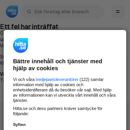
Sök namn, gata, ort, telefon, företag, sökord
Ett fel har inträffat
Om du vill kan du
kontakta hitta.se
och beskriva hur felet
uppstod så att vi lättare och snabbare kan avhjälpa det.
Vänligen försök med följande:
Surfa till
www.hitta.se
Bättre innehåll och tjänster med
Klicka på
Tillbaka-knappen
i webbläsaren och försök igen
hjälp av cookies
Vi beklagar besväret!
Vi och våra
tredjepartsleverantörer
(122) samlar
Till startsidan
information med hjälp av cookies och
enhetsidentifierare då du besöker vår sajt. Med hjälp
av informationen kan vi utveckla vårt innehåll och våra
tjänster.
Hitta.se och dess partners kräver samtycke för
följande:
Syften
Hitta.se - Gratis nummerupplysning.