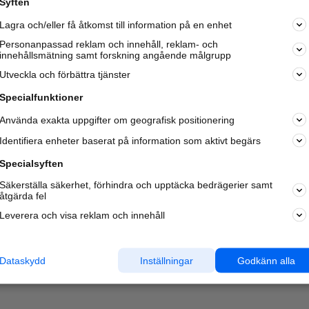
Syften
Kom igång och annonsera mot
Lagra och/eller få åtkomst till information på en enhet
nya kunder och
samarbetspartners nära dig.
Personanpassad reklam och innehåll, reklam- och
innehållsmätning samt forskning angående målgrupp
Läs mer här
Utveckla och förbättra tjänster
Specialfunktioner
Använda exakta uppgifter om geografisk positionering
Identifiera enheter baserat på information som aktivt begärs
Specialsyften
Säkerställa säkerhet, förhindra och upptäcka bedrägerier samt
åtgärda fel
Leverera och visa reklam och innehåll
Dataskydd
Inställningar
Godkänn alla