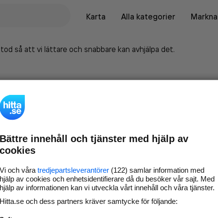
Karta
Alla kategorier
Marknad
tod så att vi lättare och snabbare kan avhjälpa det.
Bättre innehåll och tjänster med hjälp av
cookies
Vi och våra
tredjepartsleverantörer
(122) samlar information med
hjälp av cookies och enhetsidentifierare då du besöker vår sajt. Med
hjälp av informationen kan vi utveckla vårt innehåll och våra tjänster.
Marknadsför företaget på
Hitta.se och dess partners kräver samtycke för följande:
hitta.se