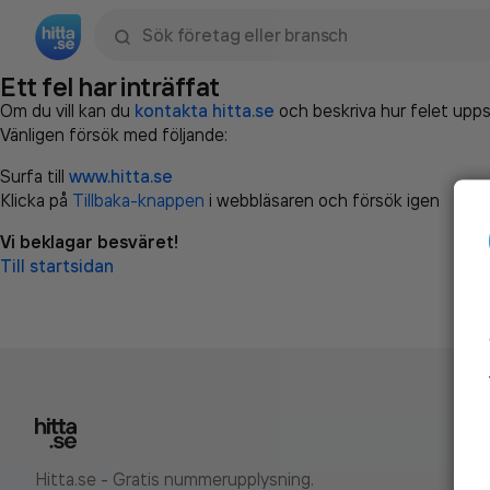
Sök namn, gata, ort, telefon, företag, sökord
Ett fel har inträffat
Om du vill kan du
kontakta hitta.se
och beskriva hur felet upps
Vänligen försök med följande:
Surfa till
www.hitta.se
Klicka på
Tillbaka-knappen
i webbläsaren och försök igen
Vi beklagar besväret!
Till startsidan
Hitta.se - Gratis nummerupplysning.