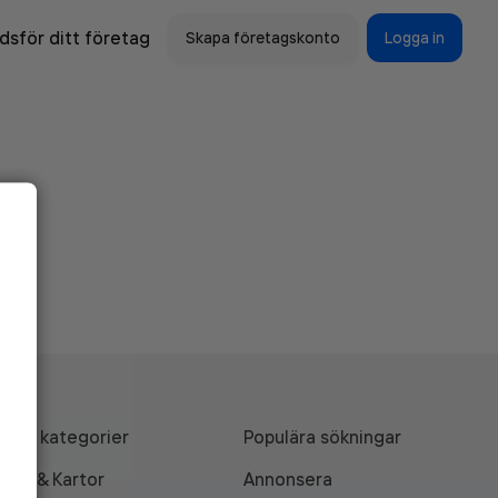
sför ditt företag
Skapa företagskonto
Logga in
Alla kategorier
Populära sökningar
API & Kartor
Annonsera