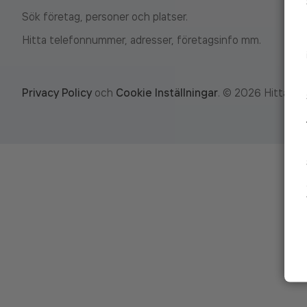
Sök företag, personer och platser.
Hitta telefonnummer, adresser, företagsinfo mm.
Privacy Policy
och
Cookie Inställningar
.
©
2026
Hitta.se