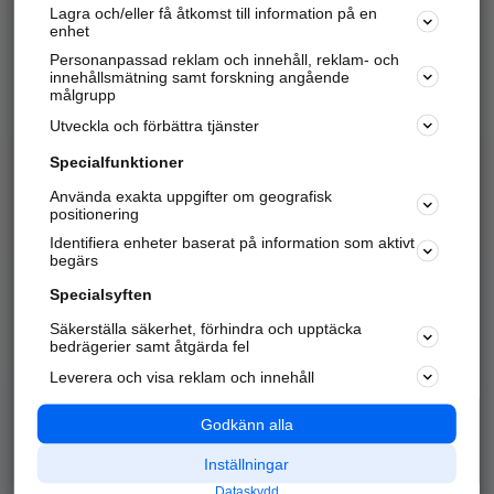
Lagra och/eller få åtkomst till information på en
Sök företag, personer och platser.
enhet
Personanpassad reklam och innehåll, reklam- och
Hitta telefonnummer, adresser, företagsinfo mm.
innehållsmätning samt forskning angående
målgrupp
Utveckla och förbättra tjänster
Marknadsför företaget
på hitta.se
Specialfunktioner
Använda exakta uppgifter om geografisk
Kom igång och annonsera mot
positionering
nya kunder och
Identifiera enheter baserat på information som aktivt
samarbetspartners nära dig.
begärs
Läs mer här
Specialsyften
Säkerställa säkerhet, förhindra och upptäcka
Alla kategorier
Populära sökningar
bedrägerier samt åtgärda fel
Leverera och visa reklam och innehåll
API & Kartor
Annonsera
Logga in
Integritet
Godkänn alla
Om oss
Nödnummer
Inställningar
Dataskydd