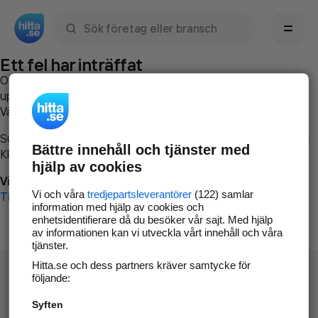
Sök namn, gata, ort, telefon, företag, sökord
Ett fel har inträffat
Om du vill kan du
kontakta hitta.se
och beskriva hur felet
uppstod så att vi lättare och snabbare kan avhjälpa det.
Vänligen försök med följande:
Surfa till
www.hitta.se
Bättre innehåll och tjänster med
Klicka på
Tillbaka-knappen
i webbläsaren och försök igen
hjälp av cookies
Vi beklagar besväret!
Vi och våra
tredjepartsleverantörer
(122) samlar
Till startsidan
information med hjälp av cookies och
enhetsidentifierare då du besöker vår sajt. Med hjälp
av informationen kan vi utveckla vårt innehåll och våra
tjänster.
Hitta.se och dess partners kräver samtycke för
följande:
Syften
Hitta.se - Gratis nummerupplysning.