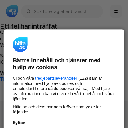
Sök namn, gata, ort, telefon, företag, sökord
Ett fel har inträffat
Om du vill kan du
kontakta hitta.se
och beskriva hur felet
uppstod så att vi lättare och snabbare kan avhjälpa det.
Vänligen försök med följande:
Surfa till
www.hitta.se
Bättre innehåll och tjänster med
Klicka på
Tillbaka-knappen
i webbläsaren och försök igen
hjälp av cookies
Vi beklagar besväret!
Vi och våra
tredjepartsleverantörer
(122) samlar
Till startsidan
information med hjälp av cookies och
enhetsidentifierare då du besöker vår sajt. Med hjälp
av informationen kan vi utveckla vårt innehåll och våra
tjänster.
Hitta.se och dess partners kräver samtycke för
följande:
Syften
Hitta.se - Gratis nummerupplysning.