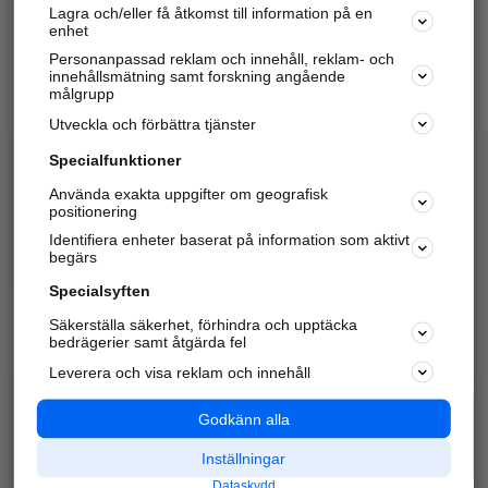
Lagra och/eller få åtkomst till information på en
Sök företag, personer och platser.
enhet
Personanpassad reklam och innehåll, reklam- och
Hitta telefonnummer, adresser, företagsinfo mm.
innehållsmätning samt forskning angående
målgrupp
Utveckla och förbättra tjänster
Marknadsför företaget
på hitta.se
Specialfunktioner
Använda exakta uppgifter om geografisk
Kom igång och annonsera mot
positionering
nya kunder och
Identifiera enheter baserat på information som aktivt
samarbetspartners nära dig.
begärs
Läs mer här
Specialsyften
Säkerställa säkerhet, förhindra och upptäcka
Alla kategorier
Populära sökningar
bedrägerier samt åtgärda fel
Leverera och visa reklam och innehåll
API & Kartor
Annonsera
Logga in
Integritet
Godkänn alla
Om oss
Nödnummer
Inställningar
Dataskydd