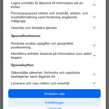
Lagra och/eller få åtkomst till information på en
Sök företag, personer och platser.
enhet
Personanpassad reklam och innehåll, reklam- och
Hitta telefonnummer, adresser, företagsinfo mm.
innehållsmätning samt forskning angående
målgrupp
Utveckla och förbättra tjänster
Marknadsför företaget
på hitta.se
Specialfunktioner
Använda exakta uppgifter om geografisk
Kom igång och annonsera mot
positionering
nya kunder och
Identifiera enheter baserat på information som aktivt
samarbetspartners nära dig.
begärs
Läs mer här
Specialsyften
Säkerställa säkerhet, förhindra och upptäcka
Alla kategorier
Populära sökningar
bedrägerier samt åtgärda fel
Leverera och visa reklam och innehåll
API & Kartor
Annonsera
Logga in
Integritet
Godkänn alla
Om oss
Nödnummer
Inställningar
Dataskydd