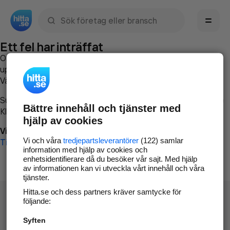
Sök namn, gata, ort, telefon, företag, sökord
Ett fel har inträffat
Om du vill kan du
kontakta hitta.se
och beskriva hur felet
uppstod så att vi lättare och snabbare kan avhjälpa det.
Vänligen försök med följande:
Surfa till
www.hitta.se
Bättre innehåll och tjänster med
Klicka på
Tillbaka-knappen
i webbläsaren och försök igen
hjälp av cookies
Vi beklagar besväret!
Vi och våra
tredjepartsleverantörer
(122) samlar
Till startsidan
information med hjälp av cookies och
enhetsidentifierare då du besöker vår sajt. Med hjälp
av informationen kan vi utveckla vårt innehåll och våra
tjänster.
Hitta.se och dess partners kräver samtycke för
följande:
Syften
Hitta.se - Gratis nummerupplysning.