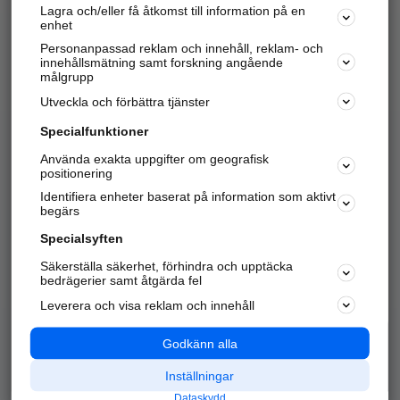
Lagra och/eller få åtkomst till information på en
Sök företag, personer och platser.
enhet
Personanpassad reklam och innehåll, reklam- och
Hitta telefonnummer, adresser, företagsinfo mm.
innehållsmätning samt forskning angående
målgrupp
Utveckla och förbättra tjänster
Marknadsför företaget
på hitta.se
Specialfunktioner
Använda exakta uppgifter om geografisk
Kom igång och annonsera mot
positionering
nya kunder och
Identifiera enheter baserat på information som aktivt
samarbetspartners nära dig.
begärs
Läs mer här
Specialsyften
Säkerställa säkerhet, förhindra och upptäcka
Alla kategorier
Populära sökningar
bedrägerier samt åtgärda fel
Leverera och visa reklam och innehåll
API & Kartor
Annonsera
Logga in
Integritet
Godkänn alla
Om oss
Nödnummer
Inställningar
Dataskydd