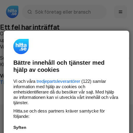
Sök namn, gata, ort, telefon, företag, sökord
Ett fel har inträffat
Om du vill kan du
kontakta hitta.se
och beskriva hur felet
uppstod så att vi lättare och snabbare kan avhjälpa det.
Vänligen försök med följande:
Surfa till
www.hitta.se
Bättre innehåll och tjänster med
Klicka på
Tillbaka-knappen
i webbläsaren och försök igen
hjälp av cookies
Vi beklagar besväret!
Vi och våra
tredjepartsleverantörer
(122) samlar
Till startsidan
information med hjälp av cookies och
enhetsidentifierare då du besöker vår sajt. Med hjälp
av informationen kan vi utveckla vårt innehåll och våra
tjänster.
Hitta.se och dess partners kräver samtycke för
följande:
Syften
Hitta.se - Gratis nummerupplysning.