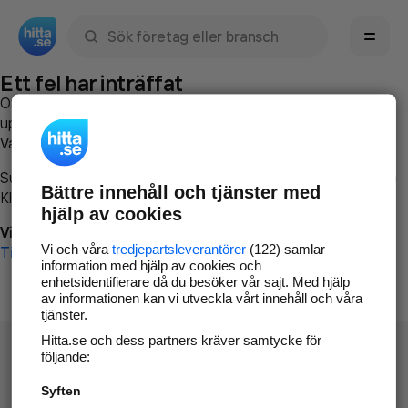
Sök namn, gata, ort, telefon, företag, sökord
Ett fel har inträffat
Om du vill kan du
kontakta hitta.se
och beskriva hur felet
uppstod så att vi lättare och snabbare kan avhjälpa det.
Vänligen försök med följande:
Surfa till
www.hitta.se
Bättre innehåll och tjänster med
Klicka på
Tillbaka-knappen
i webbläsaren och försök igen
hjälp av cookies
Vi beklagar besväret!
Vi och våra
tredjepartsleverantörer
(122) samlar
Till startsidan
information med hjälp av cookies och
enhetsidentifierare då du besöker vår sajt. Med hjälp
av informationen kan vi utveckla vårt innehåll och våra
tjänster.
Hitta.se och dess partners kräver samtycke för
följande:
Syften
Hitta.se - Gratis nummerupplysning.