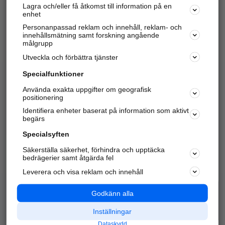
Lagra och/eller få åtkomst till information på en
Sök företag, personer och platser.
enhet
Personanpassad reklam och innehåll, reklam- och
Hitta telefonnummer, adresser, företagsinfo mm.
innehållsmätning samt forskning angående
målgrupp
Utveckla och förbättra tjänster
Marknadsför företaget
på hitta.se
Specialfunktioner
Använda exakta uppgifter om geografisk
Kom igång och annonsera mot
positionering
nya kunder och
Identifiera enheter baserat på information som aktivt
samarbetspartners nära dig.
begärs
Läs mer här
Specialsyften
Säkerställa säkerhet, förhindra och upptäcka
Alla kategorier
Populära sökningar
bedrägerier samt åtgärda fel
Leverera och visa reklam och innehåll
API & Kartor
Annonsera
Logga in
Integritet
Godkänn alla
Om oss
Nödnummer
Inställningar
Dataskydd