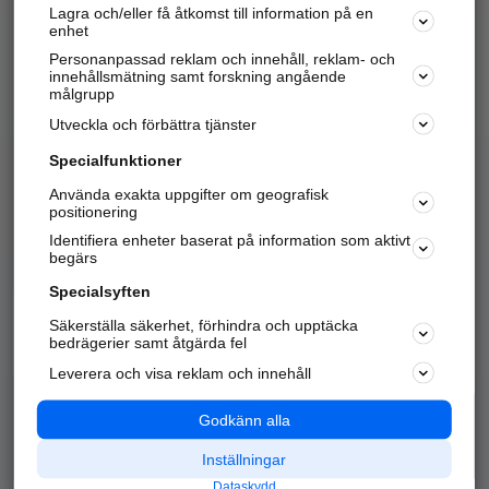
Lagra och/eller få åtkomst till information på en
Sök företag, personer och platser.
enhet
Personanpassad reklam och innehåll, reklam- och
Hitta telefonnummer, adresser, företagsinfo mm.
innehållsmätning samt forskning angående
målgrupp
Utveckla och förbättra tjänster
Marknadsför företaget
på hitta.se
Specialfunktioner
Använda exakta uppgifter om geografisk
Kom igång och annonsera mot
positionering
nya kunder och
Identifiera enheter baserat på information som aktivt
samarbetspartners nära dig.
begärs
Läs mer här
Specialsyften
Säkerställa säkerhet, förhindra och upptäcka
Alla kategorier
Populära sökningar
bedrägerier samt åtgärda fel
Leverera och visa reklam och innehåll
API & Kartor
Annonsera
Logga in
Integritet
Godkänn alla
Om oss
Nödnummer
Inställningar
Dataskydd