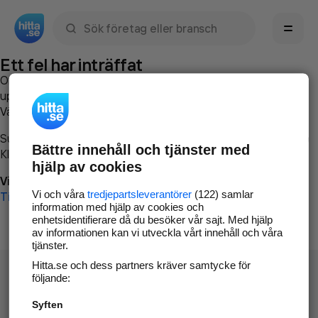
Sök namn, gata, ort, telefon, företag, sökord
Ett fel har inträffat
Om du vill kan du
kontakta hitta.se
och beskriva hur felet
uppstod så att vi lättare och snabbare kan avhjälpa det.
Vänligen försök med följande:
Surfa till
www.hitta.se
Bättre innehåll och tjänster med
Klicka på
Tillbaka-knappen
i webbläsaren och försök igen
hjälp av cookies
Vi beklagar besväret!
Vi och våra
tredjepartsleverantörer
(122) samlar
Till startsidan
information med hjälp av cookies och
enhetsidentifierare då du besöker vår sajt. Med hjälp
av informationen kan vi utveckla vårt innehåll och våra
tjänster.
Hitta.se och dess partners kräver samtycke för
följande:
Syften
Hitta.se - Gratis nummerupplysning.