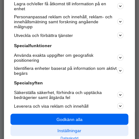
Lagra och/eller få åtkomst till information på en
Sök företag, personer och platser.
enhet
Personanpassad reklam och innehåll, reklam- och
Hitta telefonnummer, adresser, företagsinfo mm.
innehållsmätning samt forskning angående
målgrupp
Utveckla och förbättra tjänster
Marknadsför företaget
på hitta.se
Specialfunktioner
Använda exakta uppgifter om geografisk
Kom igång och annonsera mot
positionering
nya kunder och
Identifiera enheter baserat på information som aktivt
samarbetspartners nära dig.
begärs
Läs mer här
Specialsyften
Säkerställa säkerhet, förhindra och upptäcka
Alla kategorier
Populära sökningar
bedrägerier samt åtgärda fel
Leverera och visa reklam och innehåll
API & Kartor
Annonsera
Logga in
Integritet
Godkänn alla
Om oss
Nödnummer
Inställningar
Dataskydd