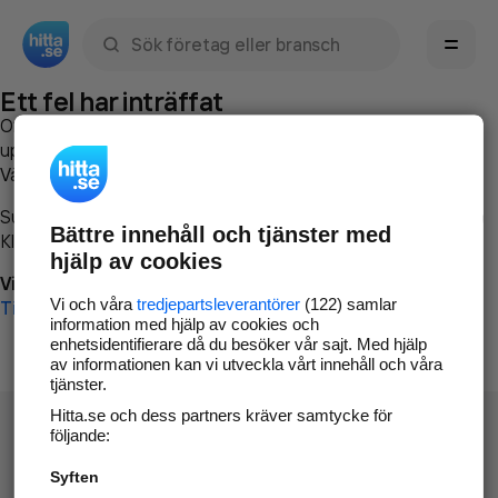
Sök namn, gata, ort, telefon, företag, sökord
Ett fel har inträffat
Om du vill kan du
kontakta hitta.se
och beskriva hur felet
uppstod så att vi lättare och snabbare kan avhjälpa det.
Vänligen försök med följande:
Surfa till
www.hitta.se
Bättre innehåll och tjänster med
Klicka på
Tillbaka-knappen
i webbläsaren och försök igen
hjälp av cookies
Vi beklagar besväret!
Vi och våra
tredjepartsleverantörer
(122) samlar
Till startsidan
information med hjälp av cookies och
enhetsidentifierare då du besöker vår sajt. Med hjälp
av informationen kan vi utveckla vårt innehåll och våra
tjänster.
Hitta.se och dess partners kräver samtycke för
följande:
Syften
Hitta.se - Gratis nummerupplysning.