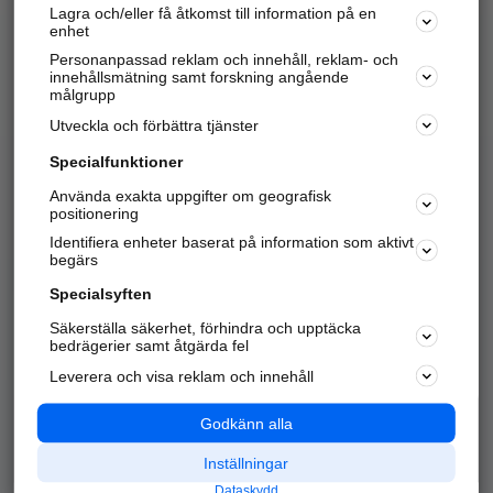
Lagra och/eller få åtkomst till information på en
Sök företag, personer och platser.
enhet
Personanpassad reklam och innehåll, reklam- och
Hitta telefonnummer, adresser, företagsinfo mm.
innehållsmätning samt forskning angående
målgrupp
Utveckla och förbättra tjänster
Marknadsför företaget
på hitta.se
Specialfunktioner
Använda exakta uppgifter om geografisk
Kom igång och annonsera mot
positionering
nya kunder och
Identifiera enheter baserat på information som aktivt
samarbetspartners nära dig.
begärs
Läs mer här
Specialsyften
Säkerställa säkerhet, förhindra och upptäcka
Alla kategorier
Populära sökningar
bedrägerier samt åtgärda fel
Leverera och visa reklam och innehåll
API & Kartor
Annonsera
Logga in
Integritet
Godkänn alla
Om oss
Nödnummer
Inställningar
Dataskydd