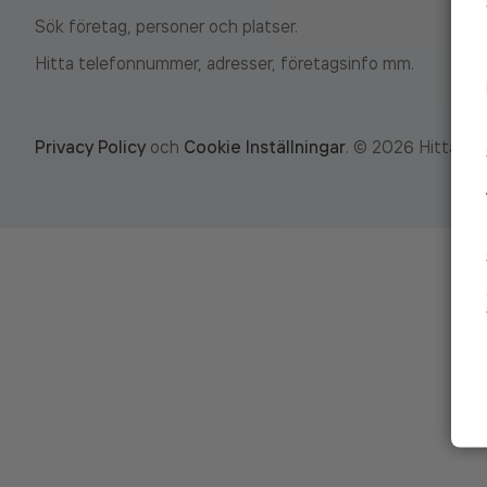
Sök företag, personer och platser.
Hitta telefonnummer, adresser, företagsinfo mm.
Privacy Policy
och
Cookie Inställningar
.
©
2026
Hitta.se