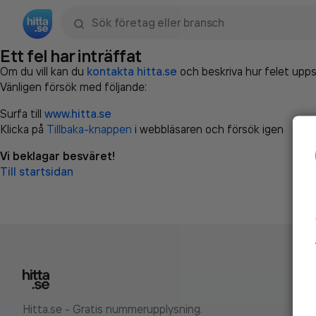
Sök namn, gata, ort, telefon, företag, sökord
Ett fel har inträffat
Om du vill kan du
kontakta hitta.se
och beskriva hur felet upps
Vänligen försök med följande:
Surfa till
www.hitta.se
Klicka på
Tillbaka-knappen
i webbläsaren och försök igen
Vi beklagar besväret!
Till startsidan
Hitta.se - Gratis nummerupplysning.