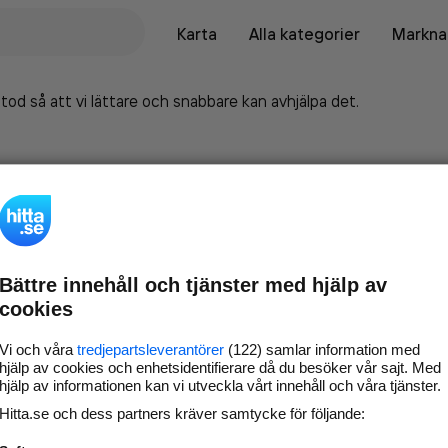
Karta
Alla kategorier
Marknad
tod så att vi lättare och snabbare kan avhjälpa det.
Bättre innehåll och tjänster med hjälp av
cookies
Vi och våra
tredjepartsleverantörer
(122) samlar information med
hjälp av cookies och enhetsidentifierare då du besöker vår sajt. Med
hjälp av informationen kan vi utveckla vårt innehåll och våra tjänster.
Marknadsför företaget på
Hitta.se och dess partners kräver samtycke för följande:
hitta.se