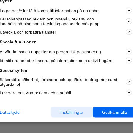
Syften
Kom igång och annonsera mot
Lagra och/eller få åtkomst till information på en enhet
nya kunder och
samarbetspartners nära dig.
Personanpassad reklam och innehåll, reklam- och
innehållsmätning samt forskning angående målgrupp
Läs mer här
Utveckla och förbättra tjänster
Specialfunktioner
Använda exakta uppgifter om geografisk positionering
Identifiera enheter baserat på information som aktivt begärs
Specialsyften
Säkerställa säkerhet, förhindra och upptäcka bedrägerier samt
åtgärda fel
Leverera och visa reklam och innehåll
Dataskydd
Inställningar
Godkänn alla