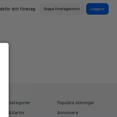
sför ditt företag
Skapa företagskonto
Logga in
Alla kategorier
Populära sökningar
API & Kartor
Annonsera