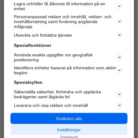
Lagra och/eller få åtkomst till information på en
Sök företag, personer och platser.
enhet
Personanpassad reklam och innehåll, reklam- och
Hitta telefonnummer, adresser, företagsinfo mm.
innehållsmätning samt forskning angående
målgrupp
Utveckla och förbättra tjänster
Marknadsför företaget
på hitta.se
Specialfunktioner
Använda exakta uppgifter om geografisk
Kom igång och annonsera mot
positionering
nya kunder och
Identifiera enheter baserat på information som aktivt
samarbetspartners nära dig.
begärs
Läs mer här
Specialsyften
Säkerställa säkerhet, förhindra och upptäcka
Alla kategorier
Populära sökningar
bedrägerier samt åtgärda fel
Leverera och visa reklam och innehåll
API & Kartor
Annonsera
Logga in
Integritet
Godkänn alla
Om oss
Nödnummer
Inställningar
Dataskydd