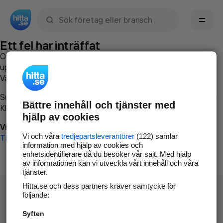
Sök namn, gata, ort, telefon, företag, sökord
Ett fel har inträffat
Om du vill kan du
kontakta hitta.se
och beskriva hur felet
uppstod så att vi lättare och snabbare kan avhjälpa det.
Vänligen försök med följande:
Surfa till
www.hitta.se
Bättre innehåll och tjänster med
Klicka på
Tillbaka-knappen
i webbläsaren och försök igen
hjälp av cookies
Vi beklagar besväret!
Vi och våra
tredjepartsleverantörer
(122) samlar
Till startsidan
information med hjälp av cookies och
enhetsidentifierare då du besöker vår sajt. Med hjälp
av informationen kan vi utveckla vårt innehåll och våra
tjänster.
Hitta.se och dess partners kräver samtycke för
följande:
Syften
Hitta.se - Gratis nummerupplysning.