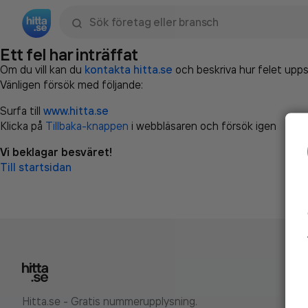
Sök namn, gata, ort, telefon, företag, sökord
Ett fel har inträffat
Om du vill kan du
kontakta hitta.se
och beskriva hur felet upps
Vänligen försök med följande:
Surfa till
www.hitta.se
Klicka på
Tillbaka-knappen
i webbläsaren och försök igen
Vi beklagar besväret!
Till startsidan
Hitta.se - Gratis nummerupplysning.