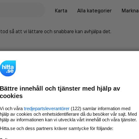
Karta
Alla kategorier
Marknad
tod så att vi lättare och snabbare kan avhjälpa det.
Bättre innehåll och tjänster med hjälp av
cookies
Vi och våra
tredjepartsleverantörer
(122) samlar information med
hjälp av cookies och enhetsidentifierare då du besöker vår sajt. Med
hjälp av informationen kan vi utveckla vårt innehåll och våra tjänster.
Marknadsför företaget på
Hitta.se och dess partners kräver samtycke för följande:
hitta.se