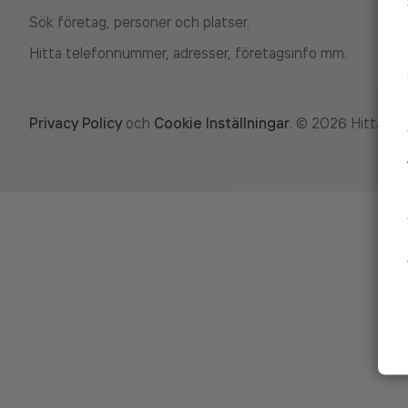
Sök företag, personer och platser.
Hitta telefonnummer, adresser, företagsinfo mm.
Privacy Policy
och
Cookie Inställningar
.
©
2026
Hitta.se