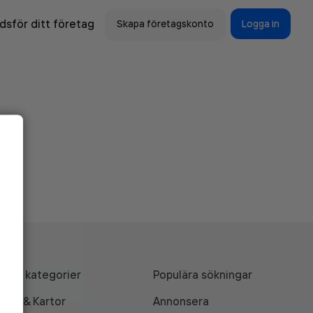
sför ditt företag
Skapa företagskonto
Logga in
Alla kategorier
Populära sökningar
API & Kartor
Annonsera