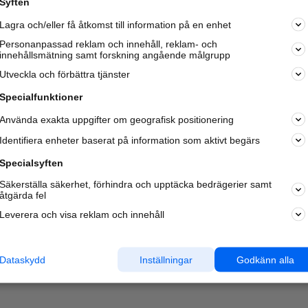
Syften
Kom igång och annonsera mot
Lagra och/eller få åtkomst till information på en enhet
nya kunder och
samarbetspartners nära dig.
Personanpassad reklam och innehåll, reklam- och
innehållsmätning samt forskning angående målgrupp
Läs mer här
Utveckla och förbättra tjänster
Specialfunktioner
Använda exakta uppgifter om geografisk positionering
Identifiera enheter baserat på information som aktivt begärs
Specialsyften
Säkerställa säkerhet, förhindra och upptäcka bedrägerier samt
åtgärda fel
Leverera och visa reklam och innehåll
Dataskydd
Inställningar
Godkänn alla