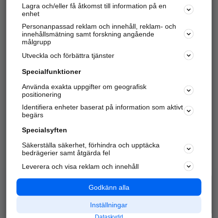
Lagra och/eller få åtkomst till information på en
Sök företag, personer och platser.
enhet
Personanpassad reklam och innehåll, reklam- och
Hitta telefonnummer, adresser, företagsinfo mm.
innehållsmätning samt forskning angående
målgrupp
Utveckla och förbättra tjänster
Marknadsför företaget
på hitta.se
Specialfunktioner
Använda exakta uppgifter om geografisk
Kom igång och annonsera mot
positionering
nya kunder och
Identifiera enheter baserat på information som aktivt
samarbetspartners nära dig.
begärs
Läs mer här
Specialsyften
Säkerställa säkerhet, förhindra och upptäcka
Alla kategorier
Populära sökningar
bedrägerier samt åtgärda fel
Leverera och visa reklam och innehåll
API & Kartor
Annonsera
Logga in
Integritet
Godkänn alla
Om oss
Nödnummer
Inställningar
Dataskydd