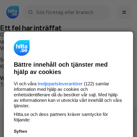
Sök namn, gata, ort, telefon, företag, sökord
Ett fel har inträffat
Om du vill kan du
kontakta hitta.se
och beskriva hur felet
uppstod så att vi lättare och snabbare kan avhjälpa det.
Vänligen försök med följande:
Surfa till
www.hitta.se
Bättre innehåll och tjänster med
Klicka på
Tillbaka-knappen
i webbläsaren och försök igen
hjälp av cookies
Vi beklagar besväret!
Vi och våra
tredjepartsleverantörer
(122) samlar
Till startsidan
information med hjälp av cookies och
enhetsidentifierare då du besöker vår sajt. Med hjälp
av informationen kan vi utveckla vårt innehåll och våra
tjänster.
Hitta.se och dess partners kräver samtycke för
följande:
Syften
Hitta.se - Gratis nummerupplysning.