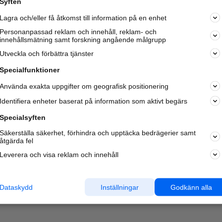
Syften
Kom igång och annonsera mot
Lagra och/eller få åtkomst till information på en enhet
nya kunder och
samarbetspartners nära dig.
Personanpassad reklam och innehåll, reklam- och
innehållsmätning samt forskning angående målgrupp
Läs mer här
Utveckla och förbättra tjänster
Specialfunktioner
Använda exakta uppgifter om geografisk positionering
Identifiera enheter baserat på information som aktivt begärs
Specialsyften
Säkerställa säkerhet, förhindra och upptäcka bedrägerier samt
åtgärda fel
Leverera och visa reklam och innehåll
Dataskydd
Inställningar
Godkänn alla