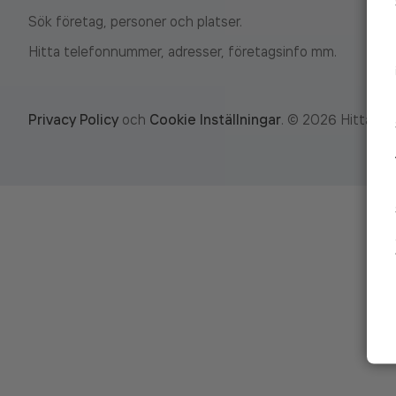
Sök företag, personer och platser.
Hitta telefonnummer, adresser, företagsinfo mm.
Privacy Policy
och
Cookie Inställningar
.
©
2026
Hitta.se