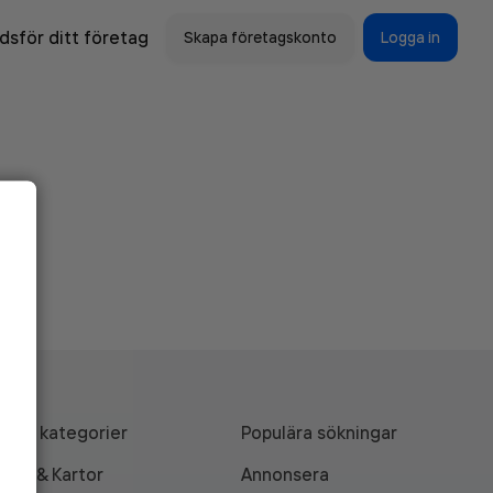
sför ditt företag
Skapa företagskonto
Logga in
Alla kategorier
Populära sökningar
API & Kartor
Annonsera