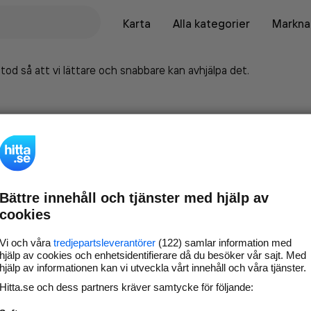
Karta
Alla kategorier
Marknad
tod så att vi lättare och snabbare kan avhjälpa det.
Bättre innehåll och tjänster med hjälp av
cookies
Vi och våra
tredjepartsleverantörer
(122) samlar information med
hjälp av cookies och enhetsidentifierare då du besöker vår sajt. Med
hjälp av informationen kan vi utveckla vårt innehåll och våra tjänster.
Marknadsför företaget på
Hitta.se och dess partners kräver samtycke för följande:
hitta.se