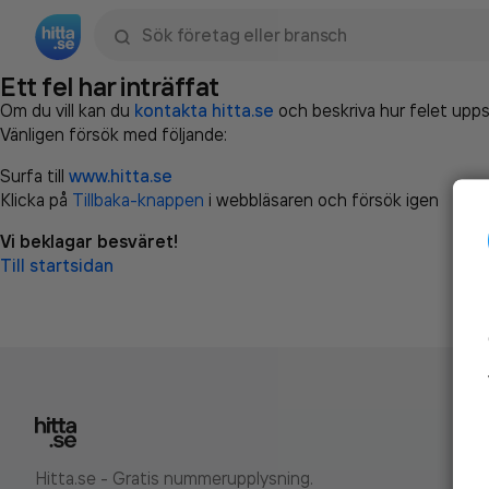
Sök namn, gata, ort, telefon, företag, sökord
Ett fel har inträffat
Om du vill kan du
kontakta hitta.se
och beskriva hur felet upps
Vänligen försök med följande:
Surfa till
www.hitta.se
Klicka på
Tillbaka-knappen
i webbläsaren och försök igen
Vi beklagar besväret!
Till startsidan
Hitta.se - Gratis nummerupplysning.