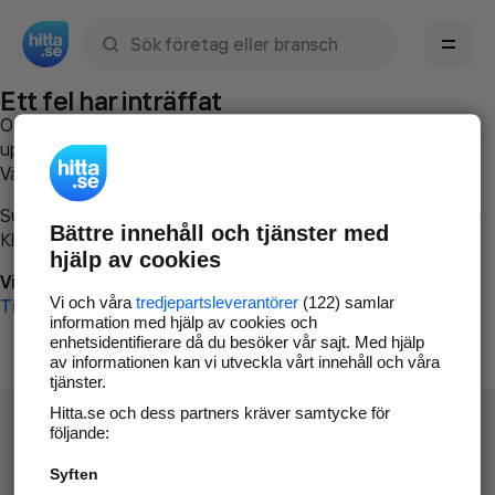
Sök namn, gata, ort, telefon, företag, sökord
Ett fel har inträffat
Om du vill kan du
kontakta hitta.se
och beskriva hur felet
uppstod så att vi lättare och snabbare kan avhjälpa det.
Vänligen försök med följande:
Surfa till
www.hitta.se
Bättre innehåll och tjänster med
Klicka på
Tillbaka-knappen
i webbläsaren och försök igen
hjälp av cookies
Vi beklagar besväret!
Vi och våra
tredjepartsleverantörer
(122) samlar
Till startsidan
information med hjälp av cookies och
enhetsidentifierare då du besöker vår sajt. Med hjälp
av informationen kan vi utveckla vårt innehåll och våra
tjänster.
Hitta.se och dess partners kräver samtycke för
följande:
Syften
Hitta.se - Gratis nummerupplysning.