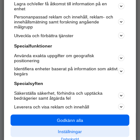
Lagra och/eller få åtkomst till information på en
Sök företag, personer och platser.
enhet
Personanpassad reklam och innehåll, reklam- och
Hitta telefonnummer, adresser, företagsinfo mm.
innehållsmätning samt forskning angående
målgrupp
Utveckla och förbättra tjänster
Marknadsför företaget
på hitta.se
Specialfunktioner
Använda exakta uppgifter om geografisk
Kom igång och annonsera mot
positionering
nya kunder och
Identifiera enheter baserat på information som aktivt
samarbetspartners nära dig.
begärs
Läs mer här
Specialsyften
Säkerställa säkerhet, förhindra och upptäcka
Alla kategorier
Populära sökningar
bedrägerier samt åtgärda fel
Leverera och visa reklam och innehåll
API & Kartor
Annonsera
Logga in
Integritet
Godkänn alla
Om oss
Nödnummer
Inställningar
Dataskydd