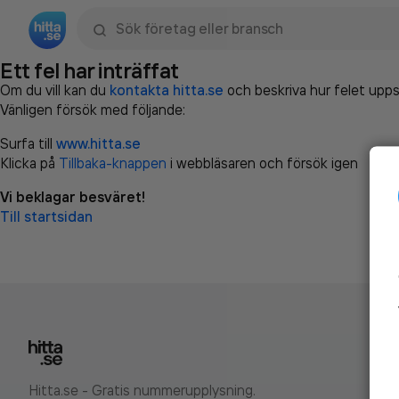
Sök namn, gata, ort, telefon, företag, sökord
Ett fel har inträffat
Om du vill kan du
kontakta hitta.se
och beskriva hur felet upps
Vänligen försök med följande:
Surfa till
www.hitta.se
Klicka på
Tillbaka-knappen
i webbläsaren och försök igen
Vi beklagar besväret!
Till startsidan
Hitta.se - Gratis nummerupplysning.