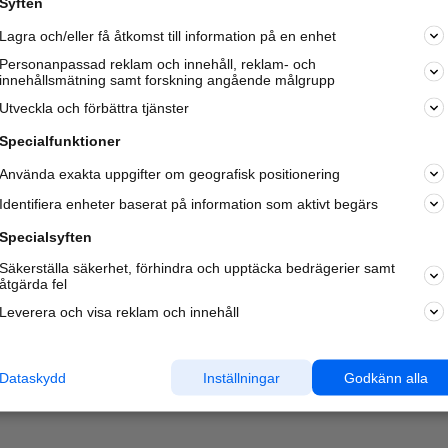
Syften
Kom igång och annonsera mot
Lagra och/eller få åtkomst till information på en enhet
nya kunder och
samarbetspartners nära dig.
Personanpassad reklam och innehåll, reklam- och
innehållsmätning samt forskning angående målgrupp
Läs mer här
Utveckla och förbättra tjänster
Specialfunktioner
Använda exakta uppgifter om geografisk positionering
Identifiera enheter baserat på information som aktivt begärs
Specialsyften
Säkerställa säkerhet, förhindra och upptäcka bedrägerier samt
åtgärda fel
Leverera och visa reklam och innehåll
Dataskydd
Inställningar
Godkänn alla