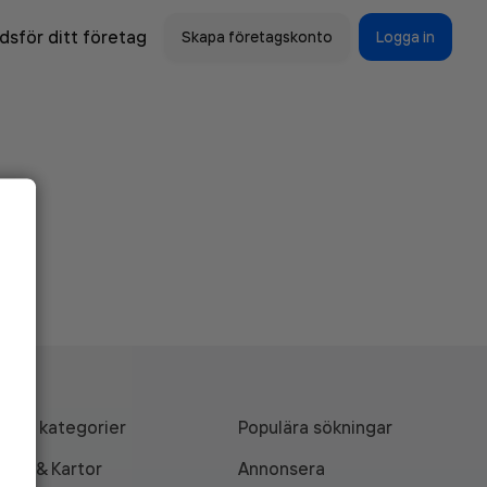
sför ditt företag
Skapa företagskonto
Logga in
Alla kategorier
Populära sökningar
API & Kartor
Annonsera