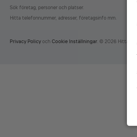
Sök företag, personer och platser.
Hitta telefonnummer, adresser, företagsinfo mm.
Privacy Policy
och
Cookie Inställningar
.
©
2026
Hitta.se