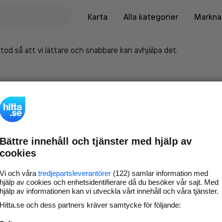
Karta
Alla kategorier
Marknad
tod så att vi lättare och snabbare kan avhjälpa det.
Bättre innehåll och tjänster med hjälp av
cookies
Vi och våra
tredjepartsleverantörer
(122) samlar information med
hjälp av cookies och enhetsidentifierare då du besöker vår sajt. Med
hjälp av informationen kan vi utveckla vårt innehåll och våra tjänster.
Marknadsför företaget på
Hitta.se och dess partners kräver samtycke för följande:
hitta.se