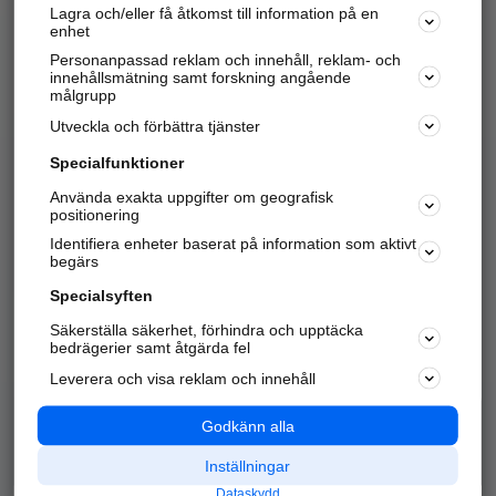
Lagra och/eller få åtkomst till information på en
Sök företag, personer och platser.
enhet
Personanpassad reklam och innehåll, reklam- och
Hitta telefonnummer, adresser, företagsinfo mm.
innehållsmätning samt forskning angående
målgrupp
Utveckla och förbättra tjänster
Marknadsför företaget
på hitta.se
Specialfunktioner
Använda exakta uppgifter om geografisk
Kom igång och annonsera mot
positionering
nya kunder och
Identifiera enheter baserat på information som aktivt
samarbetspartners nära dig.
begärs
Läs mer här
Specialsyften
Säkerställa säkerhet, förhindra och upptäcka
Alla kategorier
Populära sökningar
bedrägerier samt åtgärda fel
Leverera och visa reklam och innehåll
API & Kartor
Annonsera
Logga in
Integritet
Godkänn alla
Om oss
Nödnummer
Inställningar
Dataskydd