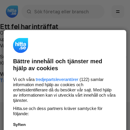
Sök namn, gata, ort, telefon, företag, sökord
Ett fel har inträffat
Om du vill kan du
kontakta hitta.se
och beskriva hur felet
uppstod så att vi lättare och snabbare kan avhjälpa det.
Vänligen försök med följande:
Surfa till
www.hitta.se
Bättre innehåll och tjänster med
Klicka på
Tillbaka-knappen
i webbläsaren och försök igen
hjälp av cookies
Vi beklagar besväret!
Vi och våra
tredjepartsleverantörer
(122) samlar
Till startsidan
information med hjälp av cookies och
enhetsidentifierare då du besöker vår sajt. Med hjälp
av informationen kan vi utveckla vårt innehåll och våra
tjänster.
Hitta.se och dess partners kräver samtycke för
följande:
Syften
Hitta.se - Gratis nummerupplysning.