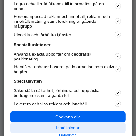
Lagra och/eller få åtkomst till information på en
Sök företag, personer och platser.
enhet
Personanpassad reklam och innehåll, reklam- och
Hitta telefonnummer, adresser, företagsinfo mm.
innehållsmätning samt forskning angående
målgrupp
Utveckla och förbättra tjänster
Marknadsför företaget
på hitta.se
Specialfunktioner
Använda exakta uppgifter om geografisk
Kom igång och annonsera mot
positionering
nya kunder och
Identifiera enheter baserat på information som aktivt
samarbetspartners nära dig.
begärs
Läs mer här
Specialsyften
Säkerställa säkerhet, förhindra och upptäcka
Alla kategorier
Populära sökningar
bedrägerier samt åtgärda fel
Leverera och visa reklam och innehåll
API & Kartor
Annonsera
Logga in
Integritet
Godkänn alla
Om oss
Nödnummer
Inställningar
Dataskydd