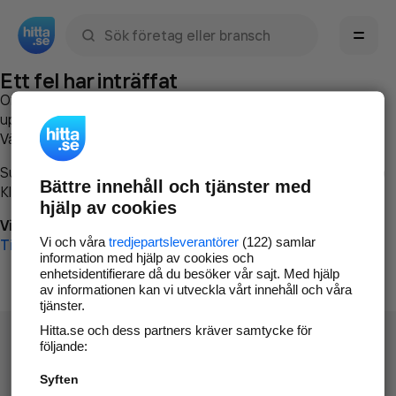
Sök namn, gata, ort, telefon, företag, sökord
Ett fel har inträffat
Om du vill kan du
kontakta hitta.se
och beskriva hur felet
uppstod så att vi lättare och snabbare kan avhjälpa det.
Vänligen försök med följande:
Surfa till
www.hitta.se
Bättre innehåll och tjänster med
Klicka på
Tillbaka-knappen
i webbläsaren och försök igen
hjälp av cookies
Vi beklagar besväret!
Vi och våra
tredjepartsleverantörer
(122) samlar
Till startsidan
information med hjälp av cookies och
enhetsidentifierare då du besöker vår sajt. Med hjälp
av informationen kan vi utveckla vårt innehåll och våra
tjänster.
Hitta.se och dess partners kräver samtycke för
följande:
Syften
Hitta.se - Gratis nummerupplysning.