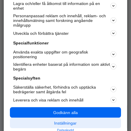
Lagra och/eller få åtkomst till information på en
Sök företag, personer och platser.
enhet
Personanpassad reklam och innehåll, reklam- och
Hitta telefonnummer, adresser, företagsinfo mm.
innehållsmätning samt forskning angående
målgrupp
Utveckla och förbättra tjänster
Marknadsför företaget
på hitta.se
Specialfunktioner
Använda exakta uppgifter om geografisk
Kom igång och annonsera mot
positionering
nya kunder och
Identifiera enheter baserat på information som aktivt
samarbetspartners nära dig.
begärs
Läs mer här
Specialsyften
Säkerställa säkerhet, förhindra och upptäcka
Alla kategorier
Populära sökningar
bedrägerier samt åtgärda fel
Leverera och visa reklam och innehåll
API & Kartor
Annonsera
Logga in
Integritet
Godkänn alla
Om oss
Nödnummer
Inställningar
Dataskydd