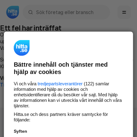
Sök namn, gata, ort, telefon, företag, sökord
Ett fel har inträffat
Om du vill kan du
kontakta hitta.se
och beskriva hur felet
uppstod så att vi lättare och snabbare kan avhjälpa det.
Vänligen försök med följande:
Surfa till
www.hitta.se
Bättre innehåll och tjänster med
Klicka på
Tillbaka-knappen
i webbläsaren och försök igen
hjälp av cookies
Vi beklagar besväret!
Vi och våra
tredjepartsleverantörer
(122) samlar
Till startsidan
information med hjälp av cookies och
enhetsidentifierare då du besöker vår sajt. Med hjälp
av informationen kan vi utveckla vårt innehåll och våra
tjänster.
Hitta.se och dess partners kräver samtycke för
följande:
Syften
Hitta.se - Gratis nummerupplysning.