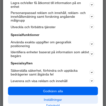
Lagra och/eller få åtkomst till information på en
Sök företag, personer och platser.
enhet
Personanpassad reklam och innehåll, reklam- och
Hitta telefonnummer, adresser, företagsinfo mm.
innehållsmätning samt forskning angående
målgrupp
Utveckla och förbättra tjänster
Marknadsför företaget
på hitta.se
Specialfunktioner
Använda exakta uppgifter om geografisk
Kom igång och annonsera mot
positionering
nya kunder och
Identifiera enheter baserat på information som aktivt
samarbetspartners nära dig.
begärs
Läs mer här
Specialsyften
Säkerställa säkerhet, förhindra och upptäcka
Alla kategorier
Populära sökningar
bedrägerier samt åtgärda fel
Leverera och visa reklam och innehåll
API & Kartor
Annonsera
Logga in
Integritet
Godkänn alla
Om oss
Nödnummer
Inställningar
Dataskydd