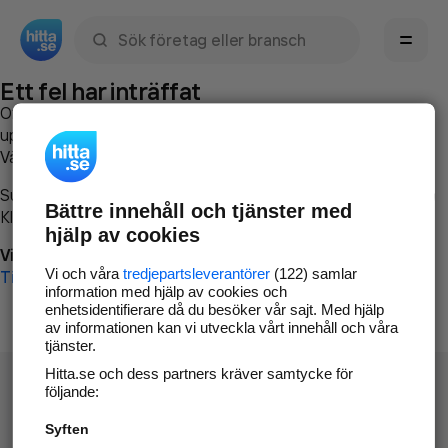
Sök namn, gata, ort, telefon, företag, sökord
Ett fel har inträffat
Om du vill kan du
kontakta hitta.se
och beskriva hur felet
uppstod så att vi lättare och snabbare kan avhjälpa det.
Vänligen försök med följande:
Surfa till
www.hitta.se
Bättre innehåll och tjänster med
Klicka på
Tillbaka-knappen
i webbläsaren och försök igen
hjälp av cookies
Vi beklagar besväret!
Vi och våra
tredjepartsleverantörer
(122) samlar
Till startsidan
information med hjälp av cookies och
enhetsidentifierare då du besöker vår sajt. Med hjälp
av informationen kan vi utveckla vårt innehåll och våra
tjänster.
Hitta.se och dess partners kräver samtycke för
följande:
Syften
Hitta.se - Gratis nummerupplysning.