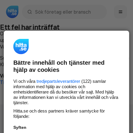
Sök namn, gata, ort, telefon, företag, sökord
Ett fel har inträffat
Om du vill kan du
kontakta hitta.se
och beskriva hur felet
uppstod så att vi lättare och snabbare kan avhjälpa det.
Vänligen försök med följande:
Surfa till
www.hitta.se
Bättre innehåll och tjänster med
Klicka på
Tillbaka-knappen
i webbläsaren och försök igen
hjälp av cookies
Vi beklagar besväret!
Vi och våra
tredjepartsleverantörer
(122) samlar
Till startsidan
information med hjälp av cookies och
enhetsidentifierare då du besöker vår sajt. Med hjälp
av informationen kan vi utveckla vårt innehåll och våra
tjänster.
Hitta.se och dess partners kräver samtycke för
följande:
Syften
Hitta.se - Gratis nummerupplysning.