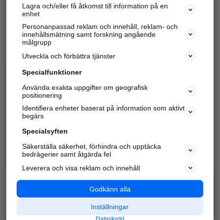
Lagra och/eller få åtkomst till information på en
Sök företag, personer och platser.
enhet
Personanpassad reklam och innehåll, reklam- och
Hitta telefonnummer, adresser, företagsinfo mm.
innehållsmätning samt forskning angående
målgrupp
Utveckla och förbättra tjänster
Marknadsför företaget
på hitta.se
Specialfunktioner
Använda exakta uppgifter om geografisk
Kom igång och annonsera mot
positionering
nya kunder och
Identifiera enheter baserat på information som aktivt
samarbetspartners nära dig.
begärs
Läs mer här
Specialsyften
Säkerställa säkerhet, förhindra och upptäcka
Alla kategorier
Populära sökningar
bedrägerier samt åtgärda fel
Leverera och visa reklam och innehåll
API & Kartor
Annonsera
Logga in
Integritet
Godkänn alla
Om oss
Nödnummer
Inställningar
Dataskydd