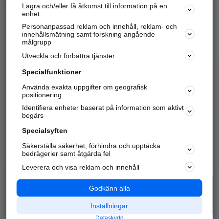
Lagra och/eller få åtkomst till information på en
Sök företag, personer och platser.
enhet
Personanpassad reklam och innehåll, reklam- och
Hitta telefonnummer, adresser, företagsinfo mm.
innehållsmätning samt forskning angående
målgrupp
Utveckla och förbättra tjänster
Marknadsför företaget
på hitta.se
Specialfunktioner
Använda exakta uppgifter om geografisk
Kom igång och annonsera mot
positionering
nya kunder och
Identifiera enheter baserat på information som aktivt
samarbetspartners nära dig.
begärs
Läs mer här
Specialsyften
Säkerställa säkerhet, förhindra och upptäcka
Alla kategorier
Populära sökningar
bedrägerier samt åtgärda fel
Leverera och visa reklam och innehåll
API & Kartor
Annonsera
Logga in
Integritet
Godkänn alla
Om oss
Nödnummer
Inställningar
Dataskydd