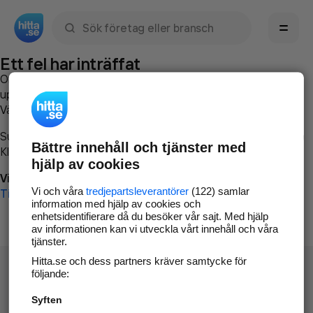
Sök namn, gata, ort, telefon, företag, sökord
Ett fel har inträffat
Om du vill kan du
kontakta hitta.se
och beskriva hur felet
uppstod så att vi lättare och snabbare kan avhjälpa det.
Vänligen försök med följande:
Surfa till
www.hitta.se
Bättre innehåll och tjänster med
Klicka på
Tillbaka-knappen
i webbläsaren och försök igen
hjälp av cookies
Vi beklagar besväret!
Vi och våra
tredjepartsleverantörer
(122) samlar
Till startsidan
information med hjälp av cookies och
enhetsidentifierare då du besöker vår sajt. Med hjälp
av informationen kan vi utveckla vårt innehåll och våra
tjänster.
Hitta.se och dess partners kräver samtycke för
följande:
Syften
Hitta.se - Gratis nummerupplysning.