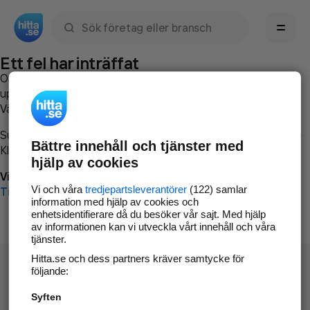
Sök namn, gata, ort, telefon, företag, sökord
Ett fel har inträffat
Om du vill kan du
kontakta hitta.se
och beskriva hur felet
uppstod så att vi lättare och snabbare kan avhjälpa det.
Vänligen försök med följande:
Surfa till
www.hitta.se
Bättre innehåll och tjänster med
Klicka på
Tillbaka-knappen
i webbläsaren och försök igen
hjälp av cookies
Vi beklagar besväret!
Vi och våra
tredjepartsleverantörer
(122) samlar
Till startsidan
information med hjälp av cookies och
enhetsidentifierare då du besöker vår sajt. Med hjälp
av informationen kan vi utveckla vårt innehåll och våra
tjänster.
Hitta.se och dess partners kräver samtycke för
följande:
Syften
Hitta.se - Gratis nummerupplysning.