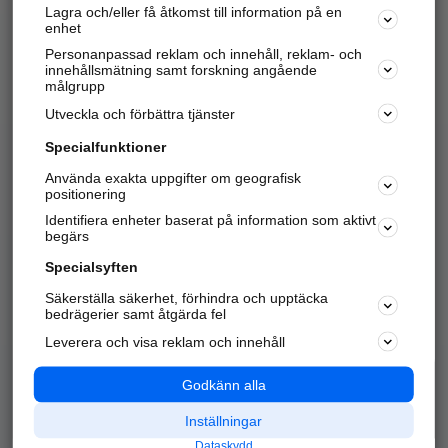
Lagra och/eller få åtkomst till information på en
Sök företag, personer och platser.
enhet
Personanpassad reklam och innehåll, reklam- och
Hitta telefonnummer, adresser, företagsinfo mm.
innehållsmätning samt forskning angående
målgrupp
Utveckla och förbättra tjänster
Marknadsför företaget
på hitta.se
Specialfunktioner
Använda exakta uppgifter om geografisk
Kom igång och annonsera mot
positionering
nya kunder och
Identifiera enheter baserat på information som aktivt
samarbetspartners nära dig.
begärs
Läs mer här
Specialsyften
Säkerställa säkerhet, förhindra och upptäcka
Alla kategorier
Populära sökningar
bedrägerier samt åtgärda fel
Leverera och visa reklam och innehåll
API & Kartor
Annonsera
Logga in
Integritet
Godkänn alla
Om oss
Nödnummer
Inställningar
Dataskydd