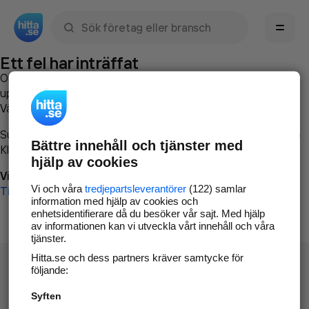
Sök namn, gata, ort, telefon, företag, sökord
Ett fel har inträffat
Om du vill kan du
kontakta hitta.se
och beskriva hur felet
uppstod så att vi lättare och snabbare kan avhjälpa det.
Vänligen försök med följande:
Surfa till
www.hitta.se
Bättre innehåll och tjänster med
Klicka på
Tillbaka-knappen
i webbläsaren och försök igen
hjälp av cookies
Vi beklagar besväret!
Vi och våra
tredjepartsleverantörer
(122) samlar
Till startsidan
information med hjälp av cookies och
enhetsidentifierare då du besöker vår sajt. Med hjälp
av informationen kan vi utveckla vårt innehåll och våra
tjänster.
Hitta.se och dess partners kräver samtycke för
följande:
Syften
Hitta.se - Gratis nummerupplysning.