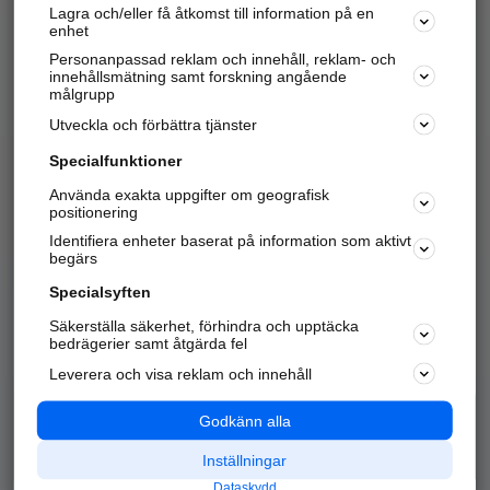
Lagra och/eller få åtkomst till information på en
Sök företag, personer och platser.
enhet
Personanpassad reklam och innehåll, reklam- och
Hitta telefonnummer, adresser, företagsinfo mm.
innehållsmätning samt forskning angående
målgrupp
Utveckla och förbättra tjänster
Marknadsför företaget
på hitta.se
Specialfunktioner
Använda exakta uppgifter om geografisk
Kom igång och annonsera mot
positionering
nya kunder och
Identifiera enheter baserat på information som aktivt
samarbetspartners nära dig.
begärs
Läs mer här
Specialsyften
Säkerställa säkerhet, förhindra och upptäcka
Alla kategorier
Populära sökningar
bedrägerier samt åtgärda fel
Leverera och visa reklam och innehåll
API & Kartor
Annonsera
Logga in
Integritet
Godkänn alla
Om oss
Nödnummer
Inställningar
Dataskydd