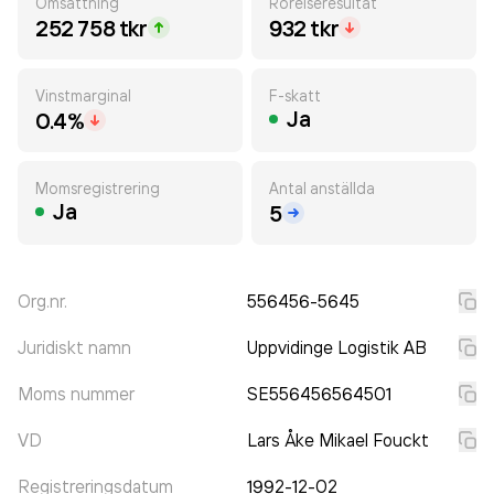
Omsättning
Rörelseresultat
252 758 tkr
932 tkr
Vinstmarginal
F-skatt
Ja
0.4%
Momsregistrering
Antal anställda
Ja
5
Org.nr.
556456-5645
Juridiskt namn
Uppvidinge Logistik AB
Moms nummer
SE556456564501
VD
Lars Åke Mikael Fouckt
Registreringsdatum
1992-12-02