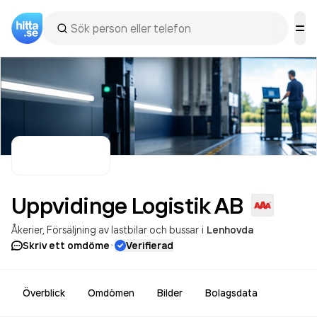
Uppvidinge Logistik
AB
Åkerier
Försäljning av lastbilar och bussar
i
Lenhovda
·
Skriv ett omdöme
Verifierad
Överblick
Omdömen
Bilder
Bolagsdata