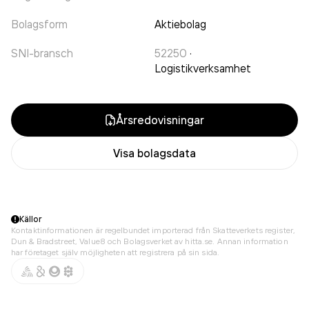
Bolagsform
Aktiebolag
SNI-bransch
52250
·
Logistikverksamhet
Årsredovisningar
Visa bolagsdata
Källor
Kontaktinformationen är regelbundet importerad från Skatteverkets register,
Dun & Bradstreet, Value8 och Bolagsverket av hitta.se. Annan information
har företaget själv möjligheten att registrera på sin sida.