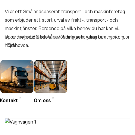
Vi är ett Smålandsbaserat transport- och maskinföretag
som erbjuder ett stort urval av frakt-, transport- och
maskintjänster. Beroende på vilka behov du har kan vi
säkert rekommendera en lösning som garanterat gör dig
Uppvidinge LBC består av 11 delägarföretag och har kontor
nöjd.
i Lenhovda.
Kontakt
Om oss