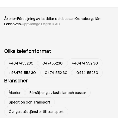
Åkerier
Försäljning av lastbilar och bussar
Kronobergs län
Lenhovda
Uppvidinge Logistik AB
Olika telefonformat
+4647455230
047455230
+46474 552 30
+46474-552 30
0474-552 30
0474-55230
Branscher
Åkerier
Försäljning av lastbilar och bussar
Spedition och Transport
Övriga stödtjänster till transport