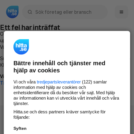
Sök namn, gata, ort, telefon, företag, sökord
Ett fel har inträffat
Om du vill kan du
kontakta hitta.se
och beskriva hur felet
uppstod så att vi lättare och snabbare kan avhjälpa det.
Vänligen försök med följande:
Surfa till
www.hitta.se
Bättre innehåll och tjänster med
Klicka på
Tillbaka-knappen
i webbläsaren och försök igen
hjälp av cookies
Vi beklagar besväret!
Vi och våra
tredjepartsleverantörer
(122) samlar
Till startsidan
information med hjälp av cookies och
enhetsidentifierare då du besöker vår sajt. Med hjälp
av informationen kan vi utveckla vårt innehåll och våra
tjänster.
Hitta.se och dess partners kräver samtycke för
följande:
Syften
Hitta.se - Gratis nummerupplysning.