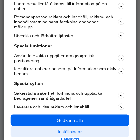
Lagra och/eller få åtkomst till information på en
Sök företag, personer och platser.
enhet
Personanpassad reklam och innehåll, reklam- och
Hitta telefonnummer, adresser, företagsinfo mm.
innehållsmätning samt forskning angående
målgrupp
Utveckla och förbättra tjänster
Marknadsför företaget
på hitta.se
Specialfunktioner
Använda exakta uppgifter om geografisk
Kom igång och annonsera mot
positionering
nya kunder och
Identifiera enheter baserat på information som aktivt
samarbetspartners nära dig.
begärs
Läs mer här
Specialsyften
Säkerställa säkerhet, förhindra och upptäcka
Alla kategorier
Populära sökningar
bedrägerier samt åtgärda fel
Leverera och visa reklam och innehåll
API & Kartor
Annonsera
Logga in
Integritet
Godkänn alla
Om oss
Nödnummer
Inställningar
Dataskydd