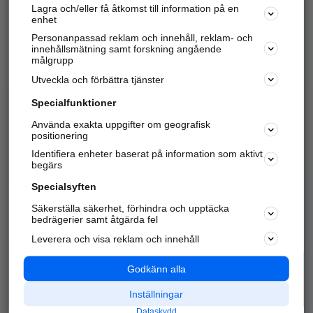
Lagra och/eller få åtkomst till information på en
Sök företag, personer och platser.
enhet
Personanpassad reklam och innehåll, reklam- och
Hitta telefonnummer, adresser, företagsinfo mm.
innehållsmätning samt forskning angående
målgrupp
Utveckla och förbättra tjänster
Marknadsför företaget
på hitta.se
Specialfunktioner
Använda exakta uppgifter om geografisk
Kom igång och annonsera mot
positionering
nya kunder och
Identifiera enheter baserat på information som aktivt
samarbetspartners nära dig.
begärs
Läs mer här
Specialsyften
Säkerställa säkerhet, förhindra och upptäcka
Alla kategorier
Populära sökningar
bedrägerier samt åtgärda fel
Leverera och visa reklam och innehåll
API & Kartor
Annonsera
Logga in
Integritet
Godkänn alla
Om oss
Nödnummer
Inställningar
Dataskydd