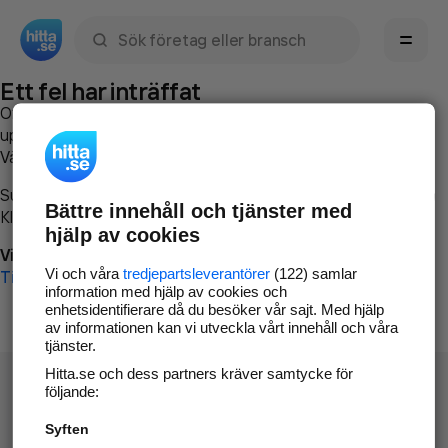
Sök namn, gata, ort, telefon, företag, sökord
Ett fel har inträffat
Om du vill kan du
kontakta hitta.se
och beskriva hur felet
uppstod så att vi lättare och snabbare kan avhjälpa det.
Vänligen försök med följande:
Surfa till
www.hitta.se
Bättre innehåll och tjänster med
Klicka på
Tillbaka-knappen
i webbläsaren och försök igen
hjälp av cookies
Vi beklagar besväret!
Vi och våra
tredjepartsleverantörer
(122) samlar
Till startsidan
information med hjälp av cookies och
enhetsidentifierare då du besöker vår sajt. Med hjälp
av informationen kan vi utveckla vårt innehåll och våra
tjänster.
Hitta.se och dess partners kräver samtycke för
följande:
Syften
Hitta.se - Gratis nummerupplysning.