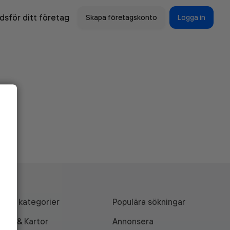
sför ditt företag
Skapa företagskonto
Logga in
Alla kategorier
Populära sökningar
API & Kartor
Annonsera