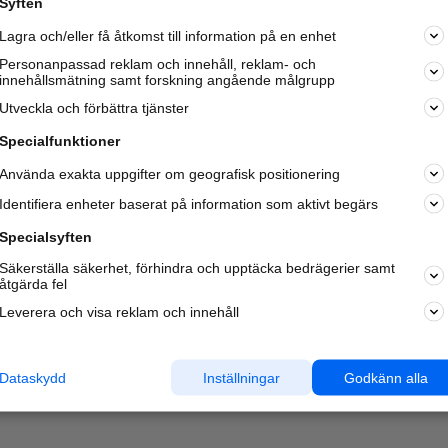
Syften
Kom igång och annonsera mot
Lagra och/eller få åtkomst till information på en enhet
nya kunder och
samarbetspartners nära dig.
Personanpassad reklam och innehåll, reklam- och
innehållsmätning samt forskning angående målgrupp
Läs mer här
Utveckla och förbättra tjänster
Specialfunktioner
Använda exakta uppgifter om geografisk positionering
Identifiera enheter baserat på information som aktivt begärs
Specialsyften
Säkerställa säkerhet, förhindra och upptäcka bedrägerier samt
åtgärda fel
Leverera och visa reklam och innehåll
Dataskydd
Inställningar
Godkänn alla