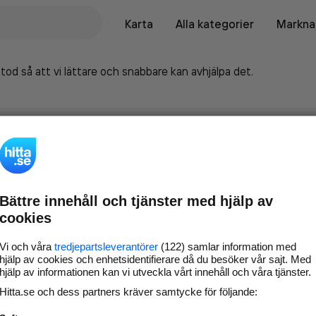
Karta
Alla kategorier
Marknad
tod så att vi lättare och snabbare kan avhjälpa det.
Bättre innehåll och tjänster med hjälp av
cookies
Vi och våra
tredjepartsleverantörer
(122) samlar information med
hjälp av cookies och enhetsidentifierare då du besöker vår sajt. Med
hjälp av informationen kan vi utveckla vårt innehåll och våra tjänster.
Marknadsför företaget på
Hitta.se och dess partners kräver samtycke för följande:
hitta.se