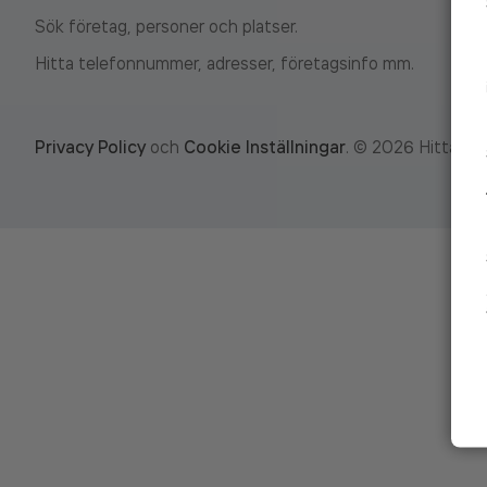
Sök företag, personer och platser.
Hitta telefonnummer, adresser, företagsinfo mm.
Privacy Policy
och
Cookie Inställningar
.
©
2026
Hitta.se