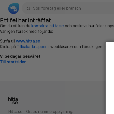
Sök namn, gata, ort, telefon, företag, sökord
Ett fel har inträffat
Om du vill kan du
kontakta hitta.se
och beskriva hur felet upps
Vänligen försök med följande:
Surfa till
www.hitta.se
Klicka på
Tillbaka-knappen
i webbläsaren och försök igen
Vi beklagar besväret!
Till startsidan
Hitta.se - Gratis nummerupplysning.