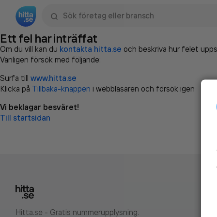
Sök namn, gata, ort, telefon, företag, sökord
Ett fel har inträffat
Om du vill kan du
kontakta hitta.se
och beskriva hur felet upps
Vänligen försök med följande:
Surfa till
www.hitta.se
Klicka på
Tillbaka-knappen
i webbläsaren och försök igen
Vi beklagar besväret!
Till startsidan
Hitta.se - Gratis nummerupplysning.