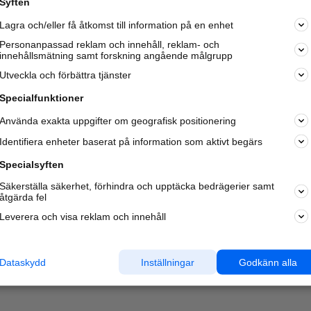
Syften
Kom igång och annonsera mot
Lagra och/eller få åtkomst till information på en enhet
nya kunder och
samarbetspartners nära dig.
Personanpassad reklam och innehåll, reklam- och
innehållsmätning samt forskning angående målgrupp
Läs mer här
Utveckla och förbättra tjänster
Specialfunktioner
Använda exakta uppgifter om geografisk positionering
Identifiera enheter baserat på information som aktivt begärs
Specialsyften
Säkerställa säkerhet, förhindra och upptäcka bedrägerier samt
åtgärda fel
Leverera och visa reklam och innehåll
Dataskydd
Inställningar
Godkänn alla