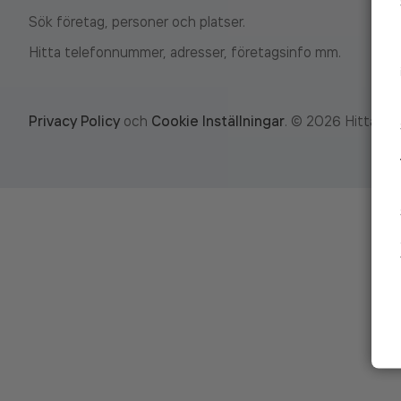
Sök företag, personer och platser.
Hitta telefonnummer, adresser, företagsinfo mm.
Privacy Policy
och
Cookie Inställningar
.
©
2026
Hitta.se