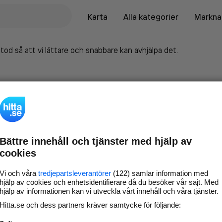
Karta
Alla kategorier
Marknad
tod så att vi lättare och snabbare kan avhjälpa det.
Bättre innehåll och tjänster med hjälp av
cookies
Vi och våra
tredjepartsleverantörer
(122) samlar information med
hjälp av cookies och enhetsidentifierare då du besöker vår sajt. Med
hjälp av informationen kan vi utveckla vårt innehåll och våra tjänster.
Marknadsför företaget på
Hitta.se och dess partners kräver samtycke för följande:
hitta.se