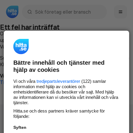
Sök namn, gata, ort, telefon, företag, sökord
Ett fel har inträffat
Om du vill kan du
kontakta hitta.se
och beskriva hur felet
uppstod så att vi lättare och snabbare kan avhjälpa det.
Vänligen försök med följande:
Surfa till
www.hitta.se
Bättre innehåll och tjänster med
Klicka på
Tillbaka-knappen
i webbläsaren och försök igen
hjälp av cookies
Vi beklagar besväret!
Vi och våra
tredjepartsleverantörer
(122) samlar
Till startsidan
information med hjälp av cookies och
enhetsidentifierare då du besöker vår sajt. Med hjälp
av informationen kan vi utveckla vårt innehåll och våra
tjänster.
Hitta.se och dess partners kräver samtycke för
följande:
Syften
Hitta.se - Gratis nummerupplysning.