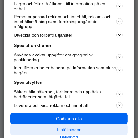
Lagra och/eller få åtkomst till information på en
Sök företag, personer och platser.
enhet
Personanpassad reklam och innehåll, reklam- och
Hitta telefonnummer, adresser, företagsinfo mm.
innehållsmätning samt forskning angående
målgrupp
Utveckla och förbättra tjänster
Marknadsför företaget
på hitta.se
Specialfunktioner
Använda exakta uppgifter om geografisk
Kom igång och annonsera mot
positionering
nya kunder och
Identifiera enheter baserat på information som aktivt
samarbetspartners nära dig.
begärs
Läs mer här
Specialsyften
Säkerställa säkerhet, förhindra och upptäcka
Alla kategorier
Populära sökningar
bedrägerier samt åtgärda fel
Leverera och visa reklam och innehåll
API & Kartor
Annonsera
Logga in
Integritet
Godkänn alla
Om oss
Nödnummer
Inställningar
Dataskydd