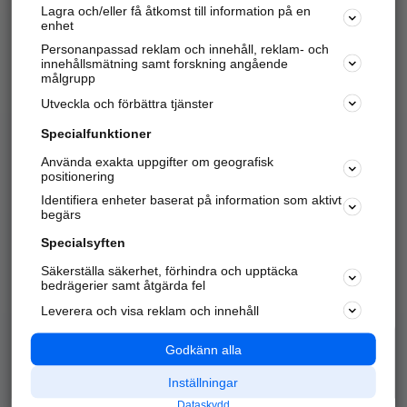
Lagra och/eller få åtkomst till information på en
Sök företag, personer och platser.
enhet
Personanpassad reklam och innehåll, reklam- och
Hitta telefonnummer, adresser, företagsinfo mm.
innehållsmätning samt forskning angående
målgrupp
Utveckla och förbättra tjänster
Marknadsför företaget
på hitta.se
Specialfunktioner
Använda exakta uppgifter om geografisk
Kom igång och annonsera mot
positionering
nya kunder och
Identifiera enheter baserat på information som aktivt
samarbetspartners nära dig.
begärs
Läs mer här
Specialsyften
Säkerställa säkerhet, förhindra och upptäcka
Alla kategorier
Populära sökningar
bedrägerier samt åtgärda fel
Leverera och visa reklam och innehåll
API & Kartor
Annonsera
Logga in
Integritet
Godkänn alla
Om oss
Nödnummer
Inställningar
Dataskydd