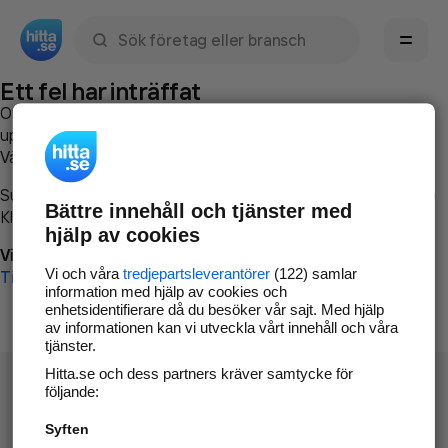
Sök namn, gata, ort, telefon, företag, sökord
Ett fel har inträffat
Om du vill kan du
kontakta hitta.se
och beskriva hur felet
uppstod så att vi lättare och snabbare kan avhjälpa det.
Vänligen försök med följande:
Surfa till
www.hitta.se
Bättre innehåll och tjänster med
Klicka på
Tillbaka-knappen
i webbläsaren och försök igen
hjälp av cookies
Vi beklagar besväret!
Vi och våra
tredjepartsleverantörer
(122) samlar
Till startsidan
information med hjälp av cookies och
enhetsidentifierare då du besöker vår sajt. Med hjälp
av informationen kan vi utveckla vårt innehåll och våra
tjänster.
Hitta.se och dess partners kräver samtycke för
följande:
Syften
Hitta.se - Gratis nummerupplysning.