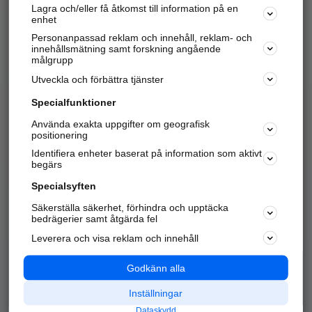
Lagra och/eller få åtkomst till information på en
Sök företag, personer och platser.
enhet
Personanpassad reklam och innehåll, reklam- och
Hitta telefonnummer, adresser, företagsinfo mm.
innehållsmätning samt forskning angående
målgrupp
Utveckla och förbättra tjänster
Marknadsför företaget
på hitta.se
Specialfunktioner
Använda exakta uppgifter om geografisk
Kom igång och annonsera mot
positionering
nya kunder och
Identifiera enheter baserat på information som aktivt
samarbetspartners nära dig.
begärs
Läs mer här
Specialsyften
Säkerställa säkerhet, förhindra och upptäcka
Alla kategorier
Populära sökningar
bedrägerier samt åtgärda fel
Leverera och visa reklam och innehåll
API & Kartor
Annonsera
Logga in
Integritet
Godkänn alla
Om oss
Nödnummer
Inställningar
Dataskydd