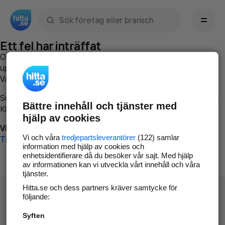
Sök namn, gata, ort, telefon, företag, sökord
Ett fel har inträffat
Om du vill kan du
kontakta hitta.se
och beskriva hur felet
uppstod så att vi lättare och snabbare kan avhjälpa det.
Vänligen försök med följande:
Surfa till
www.hitta.se
Bättre innehåll och tjänster med
Klicka på
Tillbaka-knappen
i webbläsaren och försök igen
hjälp av cookies
Vi beklagar besväret!
Vi och våra
tredjepartsleverantörer
(122) samlar
Till startsidan
information med hjälp av cookies och
enhetsidentifierare då du besöker vår sajt. Med hjälp
av informationen kan vi utveckla vårt innehåll och våra
tjänster.
Hitta.se och dess partners kräver samtycke för
följande:
Syften
Hitta.se - Gratis nummerupplysning.