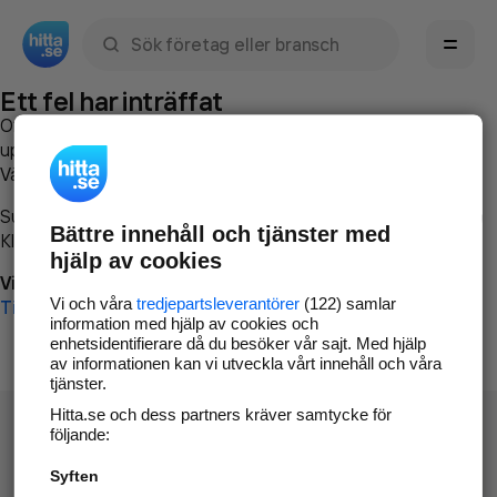
Sök namn, gata, ort, telefon, företag, sökord
Ett fel har inträffat
Om du vill kan du
kontakta hitta.se
och beskriva hur felet
uppstod så att vi lättare och snabbare kan avhjälpa det.
Vänligen försök med följande:
Surfa till
www.hitta.se
Bättre innehåll och tjänster med
Klicka på
Tillbaka-knappen
i webbläsaren och försök igen
hjälp av cookies
Vi beklagar besväret!
Vi och våra
tredjepartsleverantörer
(122) samlar
Till startsidan
information med hjälp av cookies och
enhetsidentifierare då du besöker vår sajt. Med hjälp
av informationen kan vi utveckla vårt innehåll och våra
tjänster.
Hitta.se och dess partners kräver samtycke för
följande:
Syften
Hitta.se - Gratis nummerupplysning.