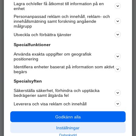
Lagra och/eller få åtkomst till information på en
Sök företag, personer och platser.
enhet
Personanpassad reklam och innehåll, reklam- och
Hitta telefonnummer, adresser, företagsinfo mm.
innehållsmätning samt forskning angående
målgrupp
Utveckla och förbättra tjänster
Marknadsför företaget
på hitta.se
Specialfunktioner
Använda exakta uppgifter om geografisk
Kom igång och annonsera mot
positionering
nya kunder och
Identifiera enheter baserat på information som aktivt
samarbetspartners nära dig.
begärs
Läs mer här
Specialsyften
Säkerställa säkerhet, förhindra och upptäcka
Alla kategorier
Populära sökningar
bedrägerier samt åtgärda fel
Leverera och visa reklam och innehåll
API & Kartor
Annonsera
Logga in
Integritet
Godkänn alla
Om oss
Nödnummer
Inställningar
Dataskydd