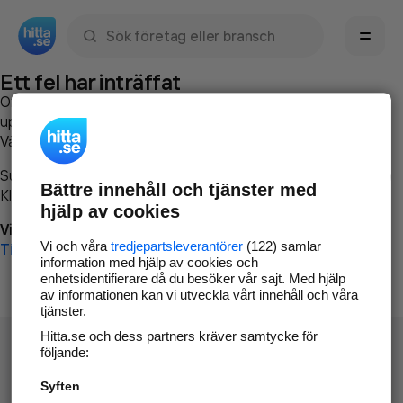
Sök namn, gata, ort, telefon, företag, sökord
Ett fel har inträffat
Om du vill kan du
kontakta hitta.se
och beskriva hur felet
uppstod så att vi lättare och snabbare kan avhjälpa det.
Vänligen försök med följande:
Surfa till
www.hitta.se
Bättre innehåll och tjänster med
Klicka på
Tillbaka-knappen
i webbläsaren och försök igen
hjälp av cookies
Vi beklagar besväret!
Vi och våra
tredjepartsleverantörer
(122) samlar
Till startsidan
information med hjälp av cookies och
enhetsidentifierare då du besöker vår sajt. Med hjälp
av informationen kan vi utveckla vårt innehåll och våra
tjänster.
Hitta.se och dess partners kräver samtycke för
följande:
Syften
Hitta.se - Gratis nummerupplysning.