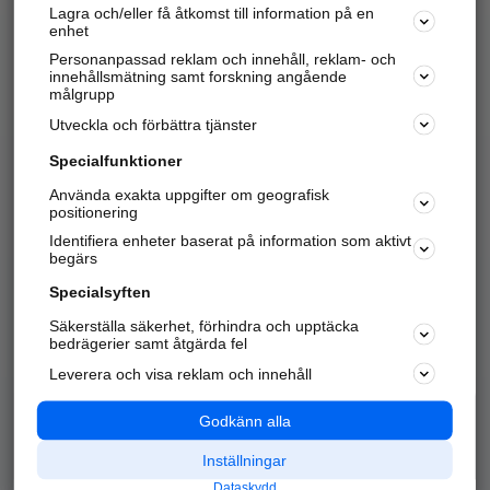
Lagra och/eller få åtkomst till information på en
Sök företag, personer och platser.
enhet
Personanpassad reklam och innehåll, reklam- och
Hitta telefonnummer, adresser, företagsinfo mm.
innehållsmätning samt forskning angående
målgrupp
Utveckla och förbättra tjänster
Marknadsför företaget
på hitta.se
Specialfunktioner
Använda exakta uppgifter om geografisk
Kom igång och annonsera mot
positionering
nya kunder och
Identifiera enheter baserat på information som aktivt
samarbetspartners nära dig.
begärs
Läs mer här
Specialsyften
Säkerställa säkerhet, förhindra och upptäcka
Alla kategorier
Populära sökningar
bedrägerier samt åtgärda fel
Leverera och visa reklam och innehåll
API & Kartor
Annonsera
Logga in
Integritet
Godkänn alla
Om oss
Nödnummer
Inställningar
Dataskydd