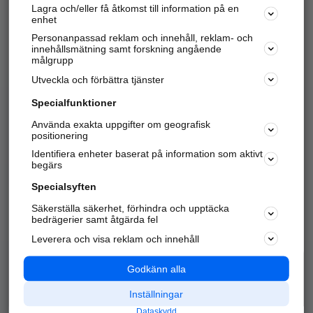
Lagra och/eller få åtkomst till information på en
Sök företag, personer och platser.
enhet
Personanpassad reklam och innehåll, reklam- och
Hitta telefonnummer, adresser, företagsinfo mm.
innehållsmätning samt forskning angående
målgrupp
Utveckla och förbättra tjänster
Marknadsför företaget
på hitta.se
Specialfunktioner
Använda exakta uppgifter om geografisk
Kom igång och annonsera mot
positionering
nya kunder och
Identifiera enheter baserat på information som aktivt
samarbetspartners nära dig.
begärs
Läs mer här
Specialsyften
Säkerställa säkerhet, förhindra och upptäcka
Alla kategorier
Populära sökningar
bedrägerier samt åtgärda fel
Leverera och visa reklam och innehåll
API & Kartor
Annonsera
Logga in
Integritet
Godkänn alla
Om oss
Nödnummer
Inställningar
Dataskydd