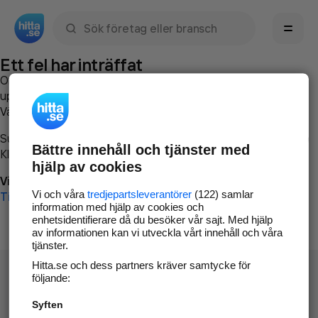
Sök namn, gata, ort, telefon, företag, sökord
Ett fel har inträffat
Om du vill kan du
kontakta hitta.se
och beskriva hur felet
uppstod så att vi lättare och snabbare kan avhjälpa det.
Vänligen försök med följande:
Surfa till
www.hitta.se
Bättre innehåll och tjänster med
Klicka på
Tillbaka-knappen
i webbläsaren och försök igen
hjälp av cookies
Vi beklagar besväret!
Vi och våra
tredjepartsleverantörer
(122) samlar
Till startsidan
information med hjälp av cookies och
enhetsidentifierare då du besöker vår sajt. Med hjälp
av informationen kan vi utveckla vårt innehåll och våra
tjänster.
Hitta.se och dess partners kräver samtycke för
följande:
Syften
Hitta.se - Gratis nummerupplysning.