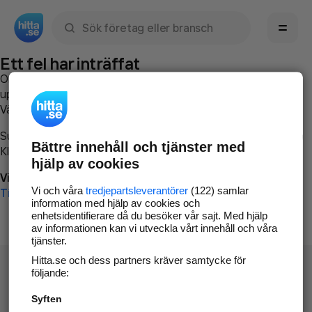
Sök namn, gata, ort, telefon, företag, sökord
Ett fel har inträffat
Om du vill kan du
kontakta hitta.se
och beskriva hur felet
uppstod så att vi lättare och snabbare kan avhjälpa det.
Vänligen försök med följande:
Surfa till
www.hitta.se
Bättre innehåll och tjänster med
Klicka på
Tillbaka-knappen
i webbläsaren och försök igen
hjälp av cookies
Vi beklagar besväret!
Vi och våra
tredjepartsleverantörer
(122) samlar
Till startsidan
information med hjälp av cookies och
enhetsidentifierare då du besöker vår sajt. Med hjälp
av informationen kan vi utveckla vårt innehåll och våra
tjänster.
Hitta.se och dess partners kräver samtycke för
följande:
Syften
Hitta.se - Gratis nummerupplysning.