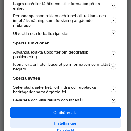
Lagra och/eller få åtkomst till information på en
Sök företag, personer och platser.
enhet
Personanpassad reklam och innehåll, reklam- och
Hitta telefonnummer, adresser, företagsinfo mm.
innehållsmätning samt forskning angående
målgrupp
Utveckla och förbättra tjänster
Marknadsför företaget
på hitta.se
Specialfunktioner
Använda exakta uppgifter om geografisk
Kom igång och annonsera mot
positionering
nya kunder och
Identifiera enheter baserat på information som aktivt
samarbetspartners nära dig.
begärs
Läs mer här
Specialsyften
Säkerställa säkerhet, förhindra och upptäcka
Alla kategorier
Populära sökningar
bedrägerier samt åtgärda fel
Leverera och visa reklam och innehåll
API & Kartor
Annonsera
Logga in
Integritet
Godkänn alla
Om oss
Nödnummer
Inställningar
Dataskydd