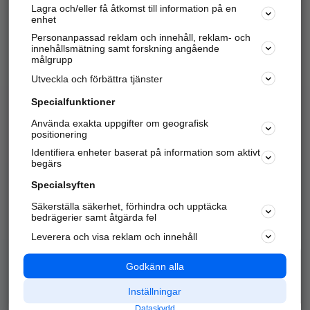
Lagra och/eller få åtkomst till information på en
Sök företag, personer och platser.
enhet
Personanpassad reklam och innehåll, reklam- och
Hitta telefonnummer, adresser, företagsinfo mm.
innehållsmätning samt forskning angående
målgrupp
Utveckla och förbättra tjänster
Marknadsför företaget
på hitta.se
Specialfunktioner
Använda exakta uppgifter om geografisk
Kom igång och annonsera mot
positionering
nya kunder och
Identifiera enheter baserat på information som aktivt
samarbetspartners nära dig.
begärs
Läs mer här
Specialsyften
Säkerställa säkerhet, förhindra och upptäcka
Alla kategorier
Populära sökningar
bedrägerier samt åtgärda fel
Leverera och visa reklam och innehåll
API & Kartor
Annonsera
Logga in
Integritet
Godkänn alla
Om oss
Nödnummer
Inställningar
Dataskydd