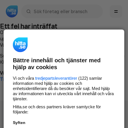
Sök namn, gata, ort, telefon, företag, sökord
Ett fel har inträffat
Om du vill kan du
kontakta hitta.se
och beskriva hur felet
uppstod så att vi lättare och snabbare kan avhjälpa det.
Vänligen försök med följande:
Surfa till
www.hitta.se
Bättre innehåll och tjänster med
Klicka på
Tillbaka-knappen
i webbläsaren och försök igen
hjälp av cookies
Vi beklagar besväret!
Vi och våra
tredjepartsleverantörer
(122) samlar
Till startsidan
information med hjälp av cookies och
enhetsidentifierare då du besöker vår sajt. Med hjälp
av informationen kan vi utveckla vårt innehåll och våra
tjänster.
Hitta.se och dess partners kräver samtycke för
följande:
Syften
Hitta.se - Gratis nummerupplysning.