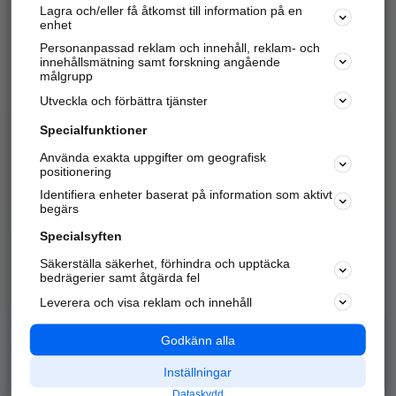
Lagra och/eller få åtkomst till information på en
Sök företag, personer och platser.
enhet
Personanpassad reklam och innehåll, reklam- och
Hitta telefonnummer, adresser, företagsinfo mm.
innehållsmätning samt forskning angående
målgrupp
Utveckla och förbättra tjänster
Marknadsför företaget
på hitta.se
Specialfunktioner
Använda exakta uppgifter om geografisk
Kom igång och annonsera mot
positionering
nya kunder och
Identifiera enheter baserat på information som aktivt
samarbetspartners nära dig.
begärs
Läs mer här
Specialsyften
Säkerställa säkerhet, förhindra och upptäcka
Alla kategorier
Populära sökningar
bedrägerier samt åtgärda fel
Leverera och visa reklam och innehåll
API & Kartor
Annonsera
Logga in
Integritet
Godkänn alla
Om oss
Nödnummer
Inställningar
Dataskydd