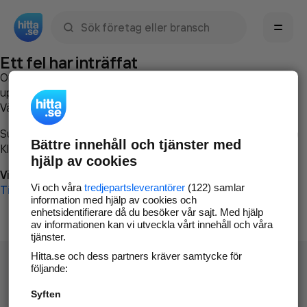
Sök namn, gata, ort, telefon, företag, sökord
Ett fel har inträffat
Om du vill kan du
kontakta hitta.se
och beskriva hur felet
uppstod så att vi lättare och snabbare kan avhjälpa det.
Vänligen försök med följande:
Surfa till
www.hitta.se
Bättre innehåll och tjänster med
Klicka på
Tillbaka-knappen
i webbläsaren och försök igen
hjälp av cookies
Vi beklagar besväret!
Vi och våra
tredjepartsleverantörer
(122) samlar
Till startsidan
information med hjälp av cookies och
enhetsidentifierare då du besöker vår sajt. Med hjälp
av informationen kan vi utveckla vårt innehåll och våra
tjänster.
Hitta.se och dess partners kräver samtycke för
följande:
Syften
Hitta.se - Gratis nummerupplysning.